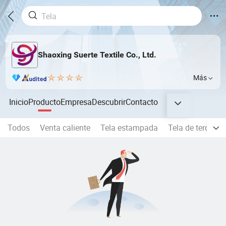
Shaoxing Suerte Textile Co., Ltd.
Más
Inicio
Producto
Empresa
Descubrir
Contacto
Todos
Venta caliente
Tela estampada
Tela de terciope