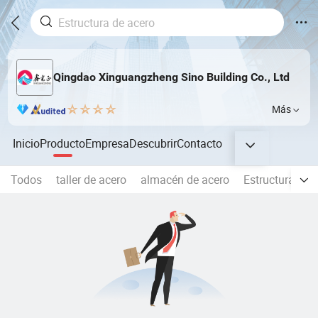
Qingdao Xinguangzheng Sino Building Co., Ltd
Más
Inicio
Producto
Empresa
Descubrir
Contacto
Todos
taller de acero
almacén de acero
Estructura de 