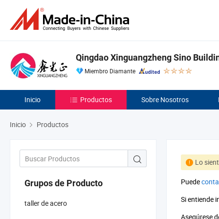
Qingdao Xinguangzheng Sino Buildin
Miembro Diamante
Inicio
Productos
Sobre Nosotros
Inicio
Productos
Lo sien
Puede
conta
Grupos de Producto
Si entiende 
taller de acero
Asegúrese de