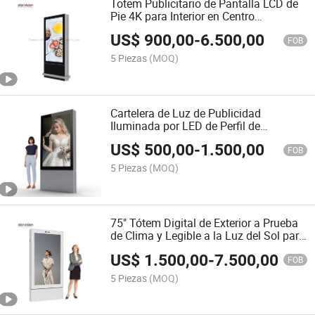
Totem Publicitario de Pantalla LCD de
Pie 4K para Interior en Centro
Comercial
US$
900,00
-
6.500,00
FOB
5 Piezas
(MOQ)
Cartelera de Luz de Publicidad
Iluminada por LED de Perfil de
Aluminio de Pie 6 con Desplazamiento
US$
500,00
-
1.500,00
FOB
5 Piezas
(MOQ)
75" Tótem Digital de Exterior a Prueba
de Clima y Legible a la Luz del Sol para
la Calle
US$
1.500,00
-
7.500,00
FOB
5 Piezas
(MOQ)