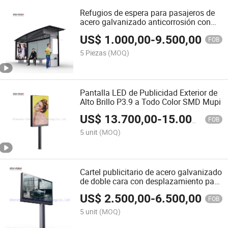
Refugios de espera para pasajeros de
acero galvanizado anticorrosión con
publicidad para paradas de autobús
US$
1.000,00
-
9.500,00
FOB
5 Piezas
(MOQ)
Pantalla LED de Publicidad Exterior de
Alto Brillo P3.9 a Todo Color SMD Mupi
US$
13.700,00
-
15.000,00
FOB
5 unit
(MOQ)
Cartel publicitario de acero galvanizado
de doble cara con desplazamiento para
el centro de la ciudad
US$
2.500,00
-
6.500,00
FOB
5 unit
(MOQ)