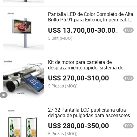
Pantalla LED de Color Completo de Alta
Brillo P5.91 para Exterior, Impermeable,
Cartel LED SMD
US$
13.700,00
-
30.000,00
FOB
5 unit
(MOQ)
Kit de motor para cartelera de
desplazamiento rápido, sistema de
desplazamiento para caja de luz
US$
270,00
-
310,00
FOB
5 Piezas
(MOQ)
27 32 Pantalla LCD publicitaria ultra
delgada de pulgadas para ascensores
US$
280,00
-
350,00
FOB
5 Piezas
(MOQ)