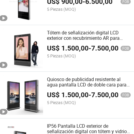
US$
900,00
-
6.500,00
FOB
5 Piezas
(MOQ)
Tótem de señalización digital LCD
exterior con recubrimiento AR para
aeropuerto
US$
1.500,00
-
7.500,00
FOB
5 Piezas
(MOQ)
Quiosco de publicidad resistente al
agua pantalla LCD de doble cara para
exteriores señalización digital Para el
US$
1.500,00
-
7.500,00
aeropuerto
FOB
5 Piezas
(MOQ)
IP56 Pantalla LCD exterior de
señalización digital con tótem y vidrio