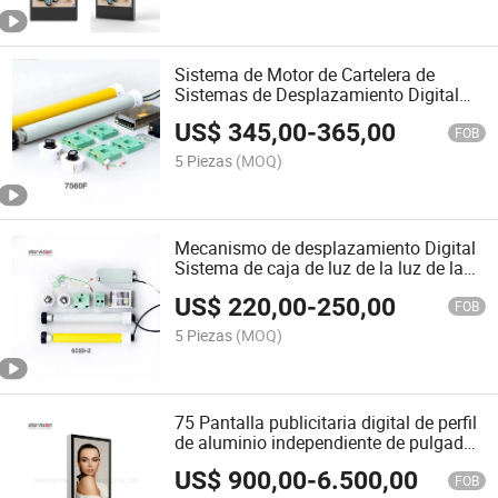
Sistema de Motor de Cartelera de
Sistemas de Desplazamiento Digital
para 3.5mx2.5m Medios 7560f
US$
345,00
-
365,00
FOB
5 Piezas
(MOQ)
Mecanismo de desplazamiento Digital
Sistema de caja de luz de la luz de la
ciudad de cartel Sv6020-2
US$
220,00
-
250,00
FOB
5 Piezas
(MOQ)
75 Pantalla publicitaria digital de perfil
de aluminio independiente de pulgadas
para aeropuerto
US$
900,00
-
6.500,00
FOB