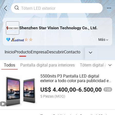
Shenzhen Star Vision Technology Co., Ltd.
Más
Inicio
Producto
Empresa
Descubrir
Contacto
Todos
Pantalla digital para interiores
Tótem digital al aire
5500nits P3 Pantalla LED digital
exterior a todo color para publicidad en
totem para la calle
US$
4.400,00
-
6.500,00
FOB
5 Piezas
(MOQ)