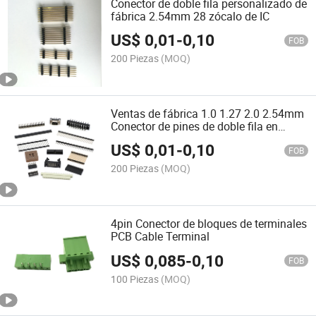
Conector de doble fila personalizado de
fábrica 2.54mm 28 zócalo de IC
US$
0,01
-
0,10
FOB
200 Piezas
(MOQ)
Ventas de fábrica 1.0 1.27 2.0 2.54mm
Conector de pines de doble fila en
ángulo recto DIP 2.54mm para placas
US$
0,01
-
0,10
de PCB
FOB
200 Piezas
(MOQ)
4pin Conector de bloques de terminales
PCB Cable Terminal
US$
0,085
-
0,10
FOB
100 Piezas
(MOQ)