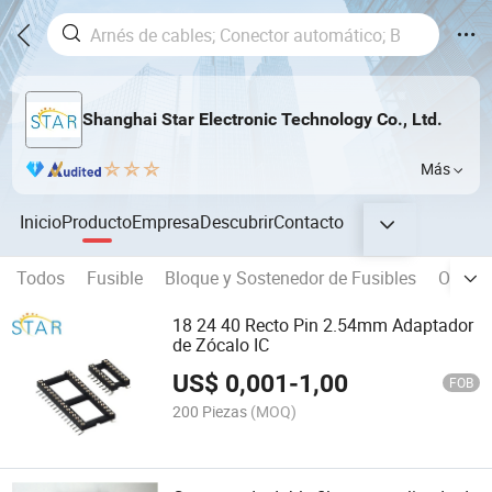
Shanghai Star Electronic Technology Co., Ltd.
Más
Inicio
Producto
Empresa
Descubrir
Contacto
Todos
Fusible
Bloque y Sostenedor de Fusibles
Otros 
18 24 40 Recto Pin 2.54mm Adaptador
de Zócalo IC
US$
0,001
-
1,00
FOB
200 Piezas
(MOQ)