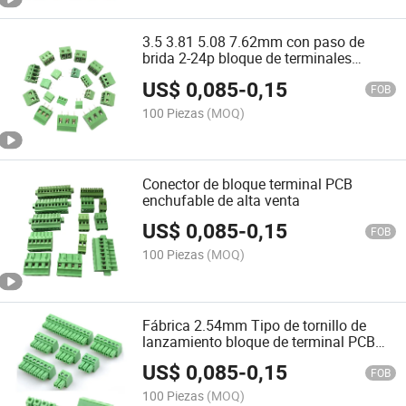
3.5 3.81 5.08 7.62mm con paso de
brida 2-24p bloque de terminales
enchufable para PCB
US$
0,085
-
0,15
FOB
100 Piezas
(MOQ)
Conector de bloque terminal PCB
enchufable de alta venta
US$
0,085
-
0,15
FOB
100 Piezas
(MOQ)
Fábrica 2.54mm Tipo de tornillo de
lanzamiento bloque de terminal PCB
terminal de cable
US$
0,085
-
0,15
FOB
100 Piezas
(MOQ)