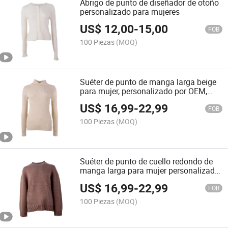
Abrigo de punto de diseñador de otoño
personalizado para mujeres
US$
12,00
-
15,00
FOB
100 Piezas
(MOQ)
Suéter de punto de manga larga beige
para mujer, personalizado por OEM,
otoño e invierno
US$
16,99
-
22,99
FOB
100 Piezas
(MOQ)
Suéter de punto de cuello redondo de
manga larga para mujer personalizado
de otoño e invierno
US$
16,99
-
22,99
FOB
100 Piezas
(MOQ)