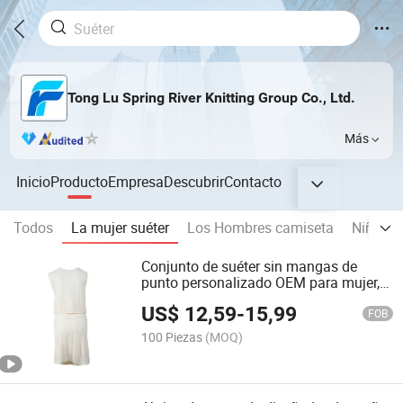
Tong Lu Spring River Knitting Group Co., Ltd.
Más
Inicio
Producto
Empresa
Descubrir
Contacto
Todos
La mujer suéter
Los Hombres camiseta
Niño Sw
Conjunto de suéter sin mangas de
punto personalizado OEM para mujer,
falda Vset, otoño e invierno
US$
12,59
-
15,99
FOB
100 Piezas
(MOQ)