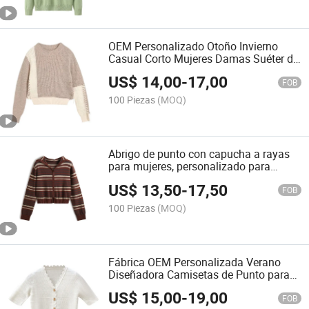
OEM Personalizado Otoño Invierno
Casual Corto Mujeres Damas Suéter de
Punto Tops
US$
14,00
-
17,00
FOB
100 Piezas
(MOQ)
Abrigo de punto con capucha a rayas
para mujeres, personalizado para
otoño e invierno
US$
13,50
-
17,50
FOB
100 Piezas
(MOQ)
Fábrica OEM Personalizada Verano
Diseñadora Camisetas de Punto para
Damas Suéter Cárdigan
US$
15,00
-
19,00
FOB