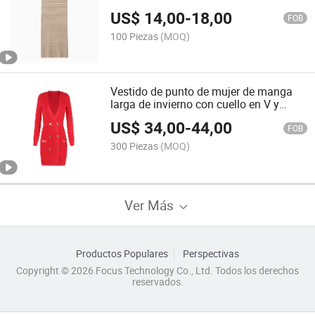
fábrica OEM para mujeres
US$
14,00
-
18,00
FOB
100 Piezas
(MOQ)
Vestido de punto de mujer de manga
larga de invierno con cuello en V y
botones, personalizado por fábrica
US$
34,00
-
44,00
OEM
FOB
300 Piezas
(MOQ)
Ver Más
Productos Populares
Perspectivas
Copyright © 2026 Focus Technology Co., Ltd. Todos los derechos
reservados.