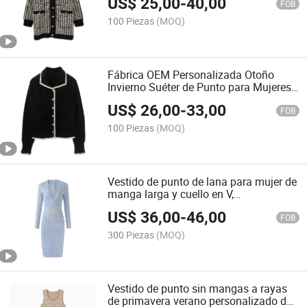
US$
25,00
-
40,00
FOB
100 Piezas
(MOQ)
Fábrica OEM Personalizada Otoño
Invierno Suéter de Punto para Mujeres
Cárdigan de Punto
US$
26,00
-
33,00
FOB
100 Piezas
(MOQ)
Vestido de punto de lana para mujer de
manga larga y cuello en V,
personalizado por fábrica OEM para
US$
36,00
-
46,00
invierno
FOB
300 Piezas
(MOQ)
Vestido de punto sin mangas a rayas
de primavera verano personalizado de