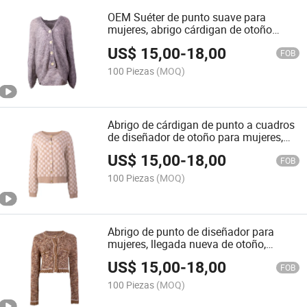
OEM Suéter de punto suave para
mujeres, abrigo cárdigan de otoño
personalizado
US$
15,00
-
18,00
FOB
100 Piezas
(MOQ)
Abrigo de cárdigan de punto a cuadros
de diseñador de otoño para mujeres,
cuello redondo, personalizado por OEM
US$
15,00
-
18,00
FOB
100 Piezas
(MOQ)
Abrigo de punto de diseñador para
mujeres, llegada nueva de otoño,
personalizado por OEM
US$
15,00
-
18,00
FOB
100 Piezas
(MOQ)