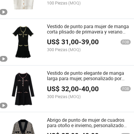
100 Piezas
(MOQ)
Vestido de punto para mujer de manga
corta plisado de primavera y verano
personalizado de fábrica OEM
US$
31,00
-
39,00
FOB
300 Piezas
(MOQ)
Vestido de punto elegante de manga
larga para mujer, personalizado por
fábrica OEM, otoño e invierno
US$
32,00
-
40,00
FOB
300 Piezas
(MOQ)
Abrigo de punto de mujer de cuadros
para otoño e invierno, personalizado
por OEM