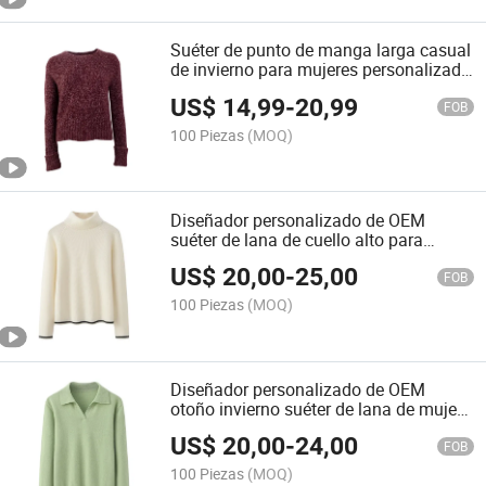
Suéter de punto de manga larga casual
de invierno para mujeres personalizado
de OEM
US$
14,99
-
20,99
FOB
100 Piezas
(MOQ)
Diseñador personalizado de OEM
suéter de lana de cuello alto para
mujeres, parte superior de punto de
US$
20,00
-
25,00
otoño e invierno
FOB
100 Piezas
(MOQ)
Diseñador personalizado de OEM
otoño invierno suéter de lana de mujer
con capucha de punto
US$
20,00
-
24,00
FOB
100 Piezas
(MOQ)