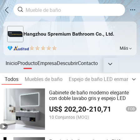
Hangzhou Spremium Bathroom Co., Ltd.
Más
Inicio
Producto
Empresa
Descubrir
Contacto
Todos
Muebles de baño
Espejo de baño LED enmarcado
Gabinete de baño moderno elegante
con doble lavabo gris y espejo LED
US$
202,20
-
210,71
FOB
10 Conjuntos
(MOQ)