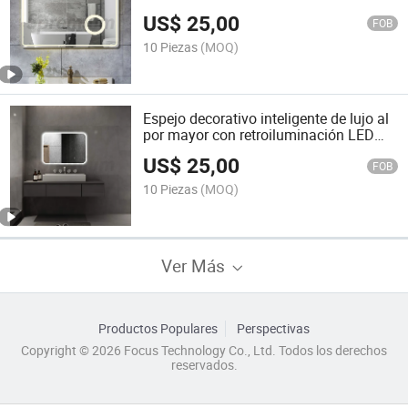
para el hogar con retroiluminación LED
US$
25,00
en la pared
FOB
10 Piezas
(MOQ)
Espejo decorativo inteligente de lujo al
por mayor con retroiluminación LED
para baño, espejo de pared con altavoz
US$
25,00
Bluetooth
FOB
10 Piezas
(MOQ)
Ver Más
Productos Populares
Perspectivas
Copyright © 2026 Focus Technology Co., Ltd. Todos los derechos
reservados.