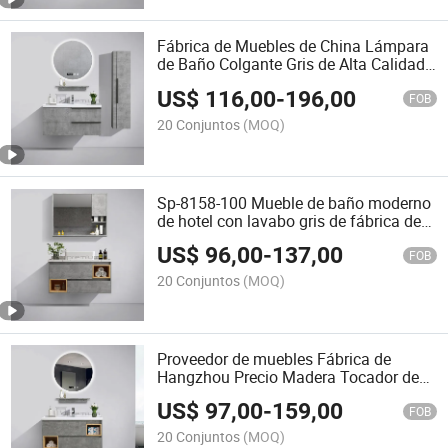
Fábrica de Muebles de China Lámpara
de Baño Colgante Gris de Alta Calidad
Mueble de Baño Montado en la Pared
US$
116,00
-
196,00
con Lavabo de Cerámica de Fregadero
FOB
Único y Espejo con Luz LED
20 Conjuntos
(MOQ)
Sp-8158-100 Mueble de baño moderno
de hotel con lavabo gris de fábrica de
Hangzhou, mueble de baño inteligente
US$
96,00
-
137,00
laminado
FOB
20 Conjuntos
(MOQ)
Proveedor de muebles Fábrica de
Hangzhou Precio Madera Tocador de
baño Lujo Moderno Montado en la
US$
97,00
-
159,00
pared Muebles de baño laminados con
FOB
Espejo de baño redondo LED
20 Conjuntos
(MOQ)