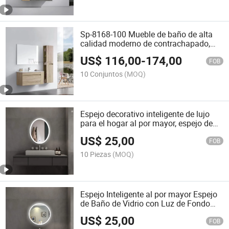
Sp-8168-100 Mueble de baño de alta
calidad moderno de contrachapado,
mueble de baño de Italia, conjunto de
US$
116,00
-
174,00
tocador de baño de diseño moderno
FOB
para el hogar
10 Conjuntos
(MOQ)
Espejo decorativo inteligente de lujo
para el hogar al por mayor, espejo de
baño retroiluminado con tira LED,
US$
25,00
espejo de pared de vidrio, espejo de
FOB
tocador color blanco
10 Piezas
(MOQ)
Espejo Inteligente al por mayor Espejo
de Baño de Vidrio con Luz de Fondo
LED Redondo Dimmable 5mm Grosor
US$
25,00
Espejo de Baño LED
FOB