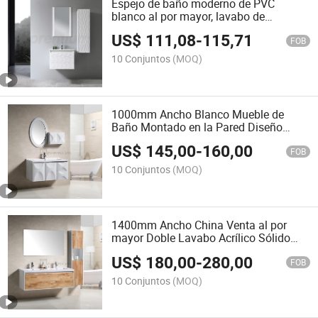
Espejo de baño moderno de PVC
blanco al por mayor, lavabo de
cerámica, tocador
US$
111,08
-
115,71
FOB
10 Conjuntos
(MOQ)
1000mm Ancho Blanco Mueble de
Baño Montado en la Pared Diseño
Moderno Gabinete de PVC
US$
145,00
-
160,00
FOB
10 Conjuntos
(MOQ)
1400mm Ancho China Venta al por
mayor Doble Lavabo Acrílico Sólido
Madera Moderna Mueble de Baño
US$
180,00
-
280,00
Montado en la Pared
FOB
10 Conjuntos
(MOQ)