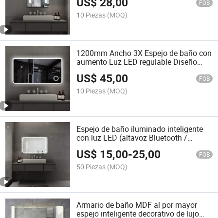
US$
28,00
60X80 Espejo de Baño Iluminado con
FOB
Luz LED
10 Piezas
(MOQ)
1200mm Ancho 3X Espejo de baño con
aumento Luz LED regulable Diseño
clásico moderno Montado en la pared
US$
45,00
MDF Unidades de tocador de hotel
FOB
10 Piezas
(MOQ)
Espejo de baño iluminado inteligente
con luz LED (altavoz Bluetooth /
interruptor de sensor táctil)
US$
15,00
-
25,00
FOB
50 Piezas
(MOQ)
Armario de baño MDF al por mayor
espejo inteligente decorativo de lujo