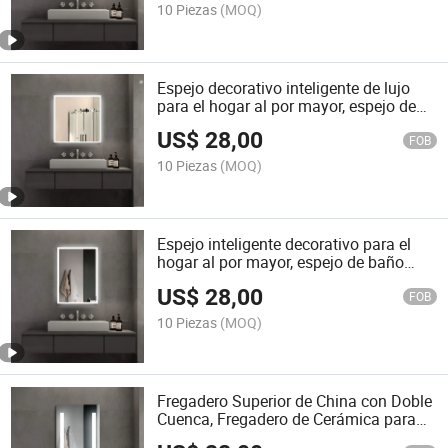
10 Piezas
(MOQ)
Espejo decorativo inteligente de lujo
para el hogar al por mayor, espejo de
baño retroiluminado LED, espejo de
US$
28,00
pared de vidrio, espejo de tocador sin
FOB
cobre, interruptor de tres colores
10 Piezas
(MOQ)
Espejo inteligente decorativo para el
hogar al por mayor, espejo de baño
retroiluminado LED, espejo de pared de
US$
28,00
vidrio, espejo de tocador plateado,
FOB
espejo de baño con interruptor táctil
10 Piezas
(MOQ)
Fregadero Superior de China con Doble
Cuenca, Fregadero de Cerámica para
Encimera Rectangular Certificado CE