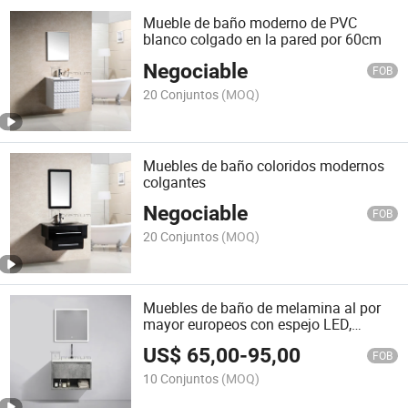
Mueble de baño moderno de PVC
blanco colgado en la pared por 60cm
Negociable
FOB
20 Conjuntos
(MOQ)
Muebles de baño coloridos modernos
colgantes
Negociable
FOB
20 Conjuntos
(MOQ)
Muebles de baño de melamina al por
mayor europeos con espejo LED,
moderno mueble de baño montado en
US$
65,00
-
95,00
la pared con lavabo de madera
FOB
10 Conjuntos
(MOQ)