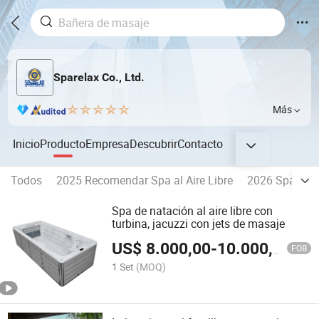
Sparelax Co., Ltd.
Más
Inicio
Producto
Empresa
Descubrir
Contacto
Todos
2025 Recomendar Spa al Aire Libre
2026 Spa Pop
Spa de natación al aire libre con
turbina, jacuzzi con jets de masaje
US$
8.000,00
-
10.000,00
FOB
1 Set
(MOQ)