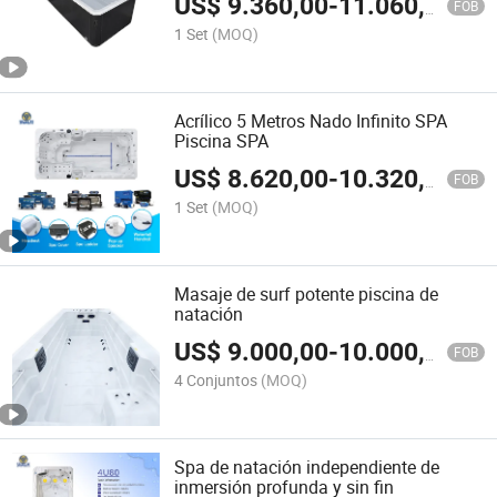
US$
9.360,00
-
11.060,00
FOB
1 Set
(MOQ)
Acrílico 5 Metros Nado Infinito SPA
Piscina SPA
US$
8.620,00
-
10.320,00
FOB
1 Set
(MOQ)
Masaje de surf potente piscina de
natación
US$
9.000,00
-
10.000,00
FOB
4 Conjuntos
(MOQ)
Spa de natación independiente de
inmersión profunda y sin fin