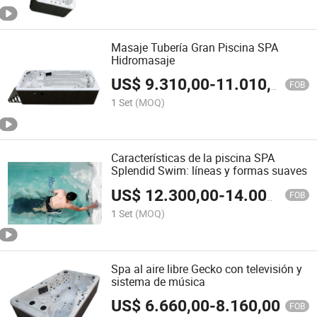
Masaje Tubería Gran Piscina SPA
Hidromasaje
US$
9.310,00
-
11.010,00
FOB
1 Set
(MOQ)
Características de la piscina SPA
Splendid Swim: líneas y formas suaves
US$
12.300,00
-
14.000,00
FOB
1 Set
(MOQ)
Spa al aire libre Gecko con televisión y
sistema de música
US$
6.660,00
-
8.160,00
FOB