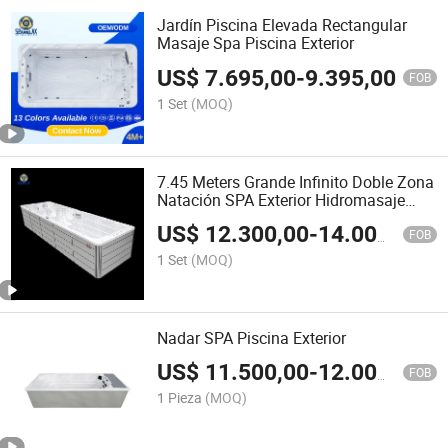
Jardín Piscina Elevada Rectangular
Masaje Spa Piscina Exterior
US$
7.695,00
-
9.395,00
FOB
1 Set
(MOQ)
7.45 Meters Grande Infinito Doble Zona
Natación SPA Exterior Hidromasaje
Piscina
US$
12.300,00
-
14.000,00
FOB
1 Set
(MOQ)
Nadar SPA Piscina Exterior
US$
11.500,00
-
12.000,00
FOB
1 Pieza
(MOQ)