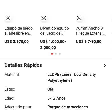
puertas
corredizas
Equipo de juego
Divertido equipo
76mm Ancho 3
al aire libre en
de juego de
Pliegue Extensión
forma de
madera para
Completa 500
US$ 3.970,00
US$ 1.000,00-
US$ 9,7-90,00
hexágono para
niños con
Carga Pesada de
2.000,00
niños, tobogán
tobogán al aire
Rodamiento de
para el parque
libre aventurero
Bolas para
infantil
Deslizadores de
Cajón
Detalles Rápidos
Material:
LLDPE (Linear Low Density
Polyethylene)
Estilo:
Ola
Edad:
3-12 Años
Adecuado para:
Parque de atracciones