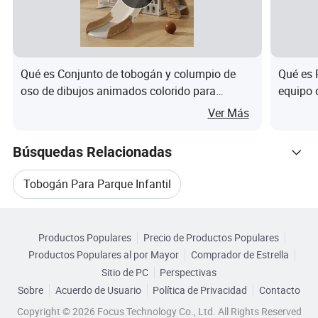
El
La NIMF 15 materiales de madera
componente
calificado
Qué es Conjunto de tobogán y columpio de
Qué es 
oso de dibujos animados colorido para
equipo d
Componente
Tubo de acero galvanizado
interiores
combina
Ver Más
de metal
Tubo de acero galvanizado con 2,0 mm
Post
Búsquedas Relacionadas
de grosor normal
Tobogán Para Parque Infantil
Cubierta de
La placa de acero, recubierto de polvo de
la escalera,
plástico recubierto de PVC o
Categorias Relacionadas
Conjunto De Toboganes De Parque Infantil
Fijaciones
SS304
Productos Populares
Precio de Productos Populares
Navegar por Categorías
Productos Populares al por Mayor
Comprador de Estrella
Se dispone de material personalizado de acuerdo a su
Parque De Juegos Slide
Sitio de PC
Perspectivas
solicitud.
Sobre
Acuerdo de Usuario
Política de Privacidad
Contacto
Tobogán De Parque De Diversiones
Copyright © 2026 Focus Technology Co., Ltd. All Rights Reserved