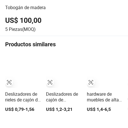
Tobogán de madera
US$ 100,00
5
Piezas(MOQ)
Productos similares
Deslizadores de
Deslizadores de
hardware de
rieles de cajón de
cajón de
muebles de alta
montaje lateral
extensión simple
calidad para
US$ 0,79-1,56
US$ 1,2-3,21
US$ 1,4-6,5
duraderos
con rodamientos
guías de cajones
de bolas
ocultas
premium para