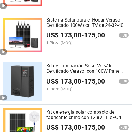
Sistema Solar para el Hogar Verasol
Certificado 100W con TV de 24-32-40
Pulgadas, Ventilador 16inch, Radio y
US$
173,00
-
175,00
5W*4 Bombillas en Oferta en África
FOB
1 Pieza
(MOQ)
Kit de Iluminación Solar Versátil
Certificado Verasol con 100W Panel
Solar Cuatro 5W Bombillas LED
US$
173,00
-
175,00
Ventilador de TV y Radio para Uso
FOB
Interior
1 Pieza
(MOQ)
Kit de energía solar compacto de
fabricante chino con 12.8V LiFePO4
batería 5W bombillas 32inches
US$
173,00
-
175,00
televisor y 16 ventilador de pulgadas
FOB