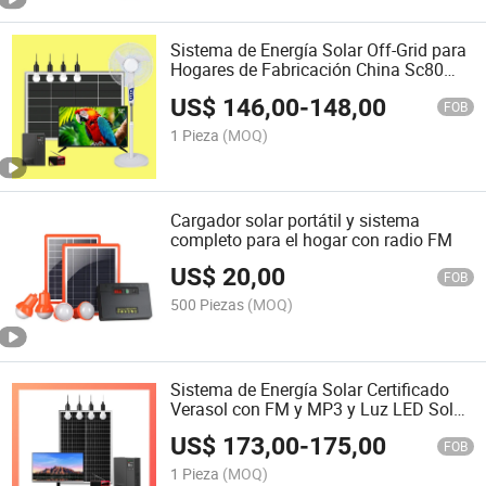
Sistema de Energía Solar Off-Grid para
Hogares de Fabricación China Sc80
Sistema de Iluminación Solar Verde
US$
146,00
-
148,00
con Televisor, Ventilador, Bombillas y
FOB
Radio Popular en Países Africanos
1 Pieza
(MOQ)
Cargador solar portátil y sistema
completo para el hogar con radio FM
US$
20,00
FOB
500 Piezas
(MOQ)
Sistema de Energía Solar Certificado
Verasol con FM y MP3 y Luz LED Solar
Duradera 5W*4 TV y Ventilador de CC
US$
173,00
-
175,00
FOB
1 Pieza
(MOQ)