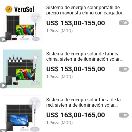
Sistema de energía solar portátil de
precio mayorista chino con cargador
móvil dual - Carga múltiples
US$
153,00
-
155,00
dispositivos sin esfuerzo
FOB
1 Pieza
(MOQ)
Sistema de energía solar de fábrica
china, sistema de iluminación solar
para el hogar con televisor, ventilador,
US$
153,00
-
155,00
radio y bombillas, OEM ODM
FOB
1 Pieza
(MOQ)
Sistema de energía solar fuera de la
red, sistema de iluminación solar,
sistema solar para el hogar para uso en
US$
163,00
-
165,00
exteriores e interiores 30W 50W 60W
FOB
80W 100W 120W 150W 180W
1 Pieza
(MOQ)