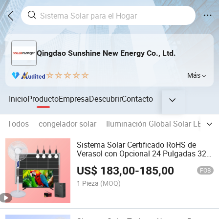
Qingdao Sunshine New Energy Co., Ltd.
Más
Inicio
Producto
Empresa
Descubrir
Contacto
Todos
congelador solar
Iluminación Global Solar LED Lint
Sistema Solar Certificado RoHS de
Verasol con Opcional 24 Pulgadas 32
Pulgadas 43 Pulgadas TV 16 Pulgadas
US$
183,00
-
185,00
Ventilador y Cargador Móvil
FOB
1 Pieza
(MOQ)