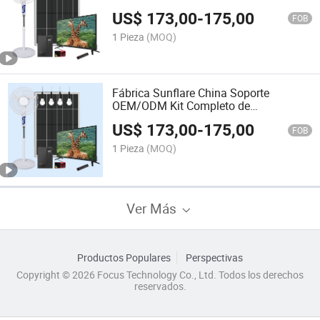
50W Potencia
US$
173,00
-
175,00
FOB
1 Pieza
(MOQ)
Fábrica Sunflare China Soporte
OEM/ODM Kit Completo de
Iluminación Solar 100W con 5W
US$
173,00
-
175,00
Bombillas Batería Recargable
FOB
12.8V/24ah, Televisor, Ventilador y
1 Pieza
(MOQ)
Radio
Ver Más
Productos Populares
Perspectivas
Copyright © 2026 Focus Technology Co., Ltd. Todos los derechos
reservados.