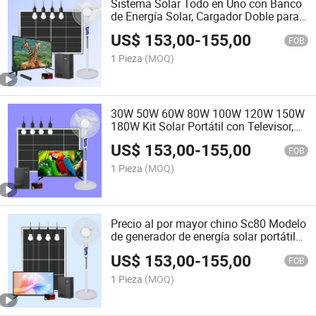
Sistema Solar Todo en Uno con Banco
de Energía Solar, Cargador Doble para
Móviles y Televisor de 32 Pulgadas,
US$
153,00
-
155,00
Ventilador de 16 Pulgadas, y Bluetooth
FOB
MP3 para Uso en el Hogar y al Aire
1 Pieza
(MOQ)
Libre
30W 50W 60W 80W 100W 120W 150W
180W Kit Solar Portátil con Televisor,
Ventilador, Bombillas, Radio, MPa,
US$
153,00
-
155,00
Bluetooth, Cargador Móvil para Uso en
FOB
el Exterior e Interior del Hogar
1 Pieza
(MOQ)
Precio al por mayor chino Sc80 Modelo
de generador de energía solar portátil
con TV, ventilador, bombillas, radio,
US$
153,00
-
155,00
MPa, Bluetooth, cargador móvil para
FOB
uso en exteriores e interiores del hogar
1 Pieza
(MOQ)