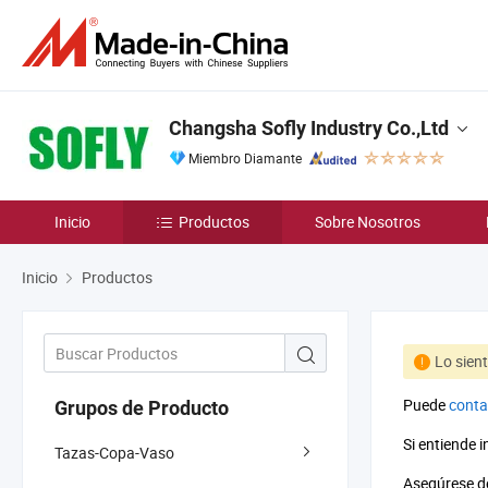
Changsha Sofly Industry Co.,Ltd
Miembro Diamante
Inicio
Productos
Sobre Nosotros
Inicio
Productos
Lo sien
Puede
conta
Grupos de Producto
Si entiende 
Tazas-Copa-Vaso
Asegúrese de