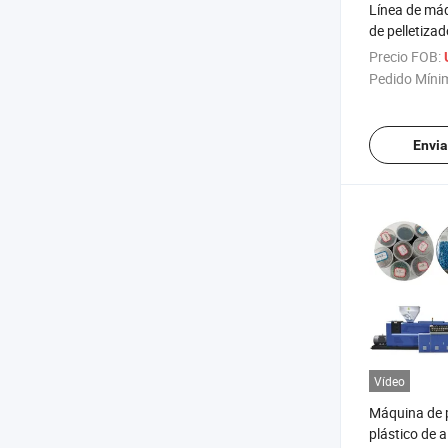
Línea de máq
de pelletiza
de pellets de
Precio FOB:
desecho PP 
Pedido Míni
Envia
Vídeo
Máquina de p
plástico de a