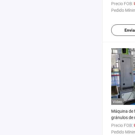
máquina de 
Precio FOB:
plástico
Pedido Míni
Envia
Vídeo
Máquina de f
gránulos de r
automático 
Precio FOB:
plástica PP 
Pedido Míni