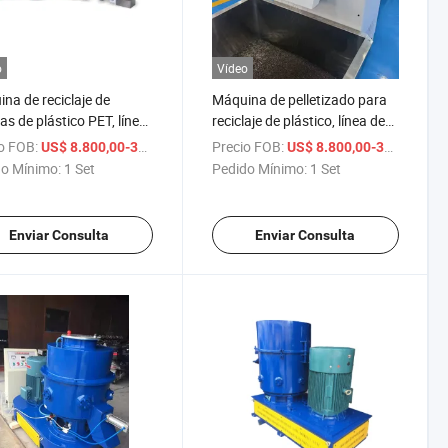
o
Vídeo
na de reciclaje de
Máquina de pelletizado para
las de plástico PET, línea
reciclaje de plástico, línea de
ituración, lavado y
granulación de PP, PE y ABS
o FOB:
/ Set
Precio FOB:
/
US$ 8.800,00-38.800,00
US$ 8.800,00-38.800,00
o de plástico desechado
rígido, máquina de material en
o Mínimo:
1 Set
Pedido Mínimo:
1 Set
gránulos de plástico
Enviar Consulta
Enviar Consulta