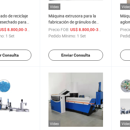
Vídeo
Víde
ado de reciclaje
Máquina extrusora para la
Máqu
desechado para
fabricación de gránulos de
aglom
ciclados de PE y
plástico reciclado de
recicl
/ Set
Precio FOB:
/ Set
Preci
US$ 8.800,00-38.800,00
US$ 8.800,00-38.800,00
tecnología europea para
polie
mo:
1 Set
Pedido Mínimo:
1 Set
Pedid
PE/PP/PS/PET/PA
r Consulta
Enviar Consulta
Vídeo
Víde