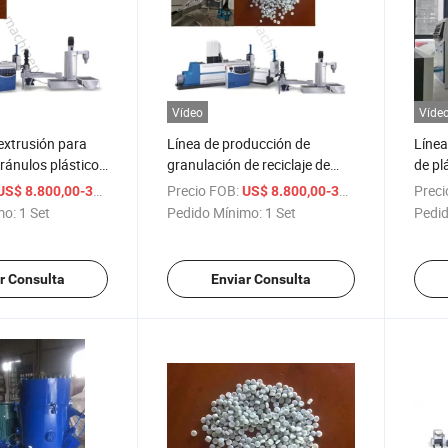
Vídeo
Víde
extrusión para
Línea de producción de
Línea
gránulos plásticos
granulación de reciclaje de
de pl
automática
plástico de desecho de PP PE
produc
/ Set
Precio FOB:
/ Set
Preci
US$ 8.800,00-38.800,00
US$ 8.800,00-38.800,00
Pet PVC, máquina de
pelíc
mo:
1 Set
Pedido Mínimo:
1 Set
Pedid
granulación
pelle
r Consulta
Enviar Consulta