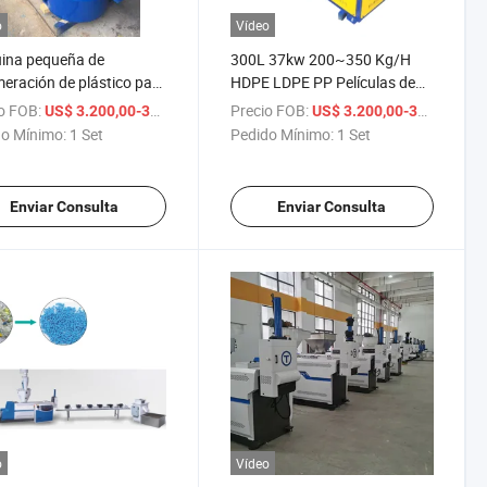
o
Vídeo
ina pequeña de
300L 37kw 200~350 Kg/H
eración de plástico para
HDPE LDPE PP Películas de
aje de película de
PE Aglomerador para
o FOB:
/ Set
Precio FOB:
/
US$ 3.200,00-38.800,00
US$ 3.200,00-38.800,00
tileno con buen servicio
Reciclaje de Plástico Máquina
o Mínimo:
1 Set
Pedido Mínimo:
1 Set
de Reciclaje
Enviar Consulta
Enviar Consulta
o
Vídeo