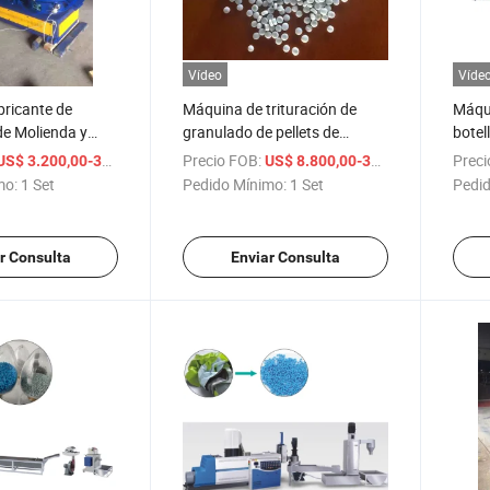
Vídeo
Víde
bricante de
Máquina de trituración de
Máqui
de Molienda y
granulado de pellets de
botel
e Plástico
plástico reciclado extrusora
de tr
/ Set
Precio FOB:
/ Set
Preci
US$ 3.200,00-38.800,00
US$ 8.800,00-38.800,00
eciclaje de
granulator
secad
mo:
1 Set
Pedido Mínimo:
1 Set
Pedid
r Consulta
Enviar Consulta