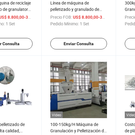
uina de reciclaje
Línea de máquina de
300k
do de granulator
pelletizado y granulado de
Granu
 plástico duro de
película plástica PP PE para
Plást
/ Set
Precio FOB:
/ Set
Preci
US$ 8.800,00-38.800,00
US$ 8.800,00-38.800,00
PE Py ABS
reciclaje
para 
mo:
1 Set
Pedido Mínimo:
1 Set
Pedid
r Consulta
Enviar Consulta
Vídeo
Víde
elletizado de
100-150kg/H Máquina de
Costo
lta calidad,
Granulación y Pelletización de
de pl