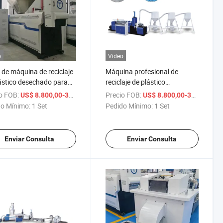
o
Vídeo
 de máquina de reciclaje
Máquina profesional de
ástico desechado para
reciclaje de plástico
ir pellets, reciclaje de
desechado enfriada por aire
o FOB:
/ Set
Precio FOB:
/
US$ 8.800,00-38.800,00
US$ 8.800,00-38.800,00
ula de PE, granulador
fabricada en China, máquina
o Mínimo:
1 Set
Pedido Mínimo:
1 Set
tizador
granuladora de reciclaje de
plástico
Enviar Consulta
Enviar Consulta