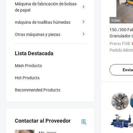
Máquina de fabricación de bolsas
de papel
Vídeo
máquina de toallitas húmedas
150 /300 Fa
Otras máquinas y piezas
Granulador 
Trituración d
Precio FOB:
Máquina de R
Pedido Míni
Lista Destacada
Plástico
Main Products
Envia
Hot Products
Recommended Products
Contactar al Proveedor
Ms. joyce