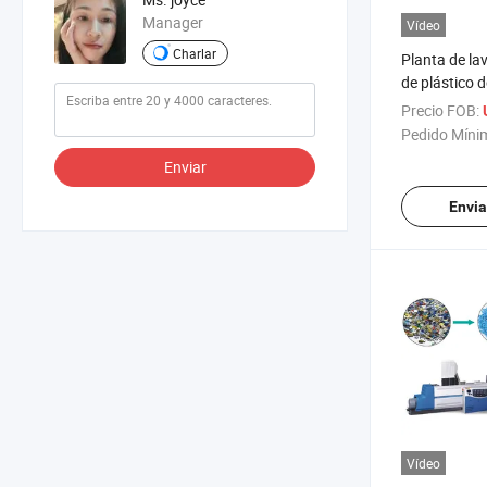
Manager
Vídeo
Charlar
Planta de lav
de plástico 
productos re
Precio FOB:
PP
Pedido Míni
Enviar
Envia
Vídeo