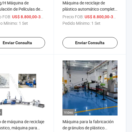
g/H Máquina de
Máquina de reciclaje de
lación de Películas de
plástico automático completo
ico PP PE de Dos Etapas
o pequeño granulador de
o FOB:
/ Set
Precio FOB:
/
US$ 8.800,00-38.800,00
US$ 8.800,00-38.800,00
Reciclaje de Plástico
plástico
o Mínimo:
1 Set
Pedido Mínimo:
1 Set
Enviar Consulta
Enviar Consulta
o
Vídeo
 de máquina de reciclaje
Máquina para la fabricación
ástico, máquina para
de gránulos de plástico