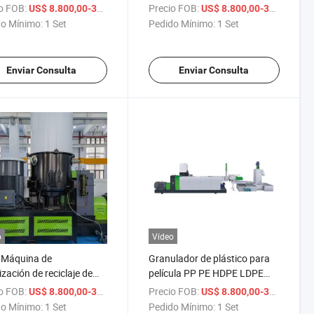
 gránulos de plástico,
biodegradable PP PE PET EPS
o FOB:
/ Set
Precio FOB:
/
US$ 8.800,00-38.800,00
US$ 8.800,00-38.800,00
o de máquina para hacer
HDPE para la venta de
o Mínimo:
1 Set
Pedido Mínimo:
1 Set
ts de plástico
reciclaje de plástico
Enviar Consulta
Enviar Consulta
o
Vídeo
 Máquina de
Granulador de plástico para
ización de reciclaje de
película PP PE HDPE LDPE
ico PP PE en oferta
LLDPE, pelletizadora de
o FOB:
/ Set
Precio FOB:
/
US$ 8.800,00-38.800,00
US$ 8.800,00-38.800,00
nte / Granulador con
plástico, máquina de reciclaje
o Mínimo:
1 Set
Pedido Mínimo:
1 Set