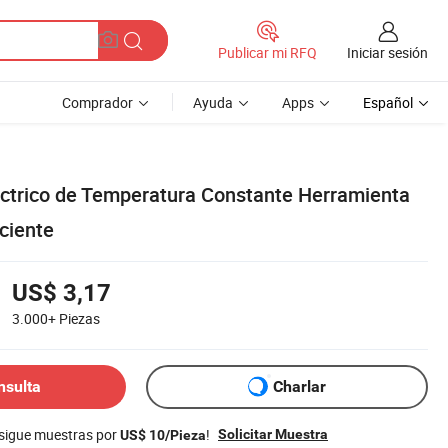
Iniciar sesión
Publicar mi RFQ
Comprador
Ayuda
Apps
Español
ctrico de Temperatura Constante Herramienta
ciente
US$ 3,17
3.000+
Piezas
nsulta
Charlar
nsigue muestras por
!
Solicitar Muestra
US$ 10/Pieza