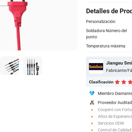
Detalles de Pro
Personalización:
Soldadura Número del
punto:
Temperatura máxima:
Jiangsu Smil
Fabricante/Fá
Clasificación
Miembro Diamant
Proveedor Audita
Cooperó con Fort
Años de Experienc
Servicios OEM
Control de Calida