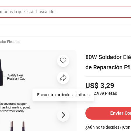
dor Eléctrico
80W Soldador Elé
de Reparación Efi
US$ 3,29
500-2.999
Piezas
Encuentra artículos similares
Enviar Co
¿Aún no te decides? ¡Co