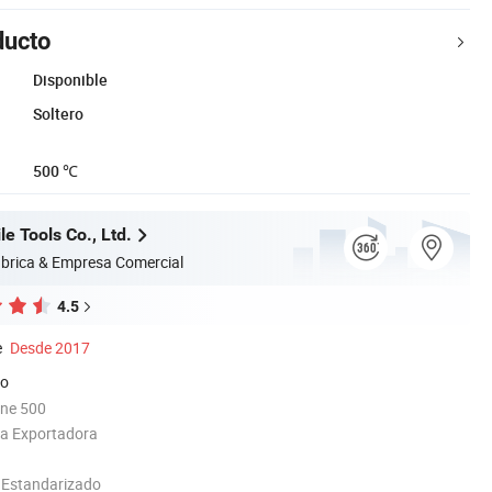
ducto
Disponible
Soltero
500 ℃
e Tools Co., Ltd.
brica & Empresa Comercial
4.5
e
Desde 2017
do
une 500
ia Exportadora
d Estandarizado