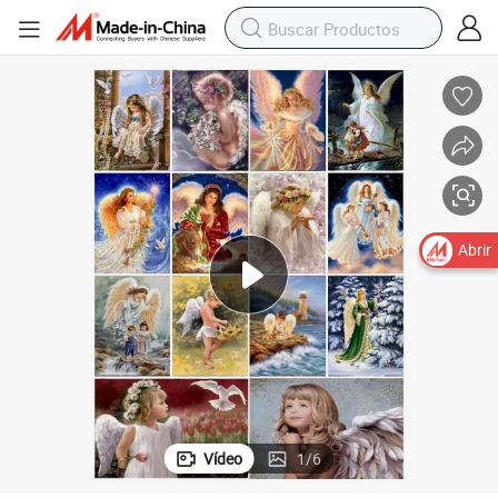
Abrir
Vídeo
1
/
6