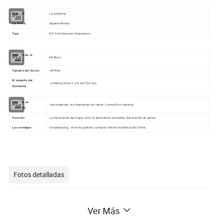
El estilo
La moderna
La forma
Square/Ronda
Tipo
DIY Foto llena de rhinestones
Tamaño de la
40*30cm.
imagen
Tamaño del lienzo
45*55m
El tamaño del
2.5Mmx2.5mm o 2,8 mm*2,8 mm
diamante
Los kits en
Herramientas, los diamantes de resina ,CanvasTool impreso
conjunto
Función
La decoración del hogar; don; la decoración de bodas, decoración de pared
Las ventajas
Dropshipping ; el envío gratuito; comprar directo de fábrica de China
Fotos detalladas
Ver Más