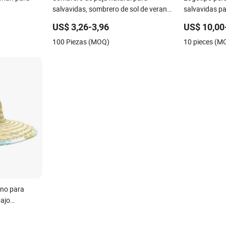
salvavidas, sombrero de sol de verano
salvavidas p
al por mayor, parche de logo
Pesca Playa 
US$ 3,26-3,96
US$ 10,00
personalizado, sombrero de playa
ancha sombrer
100 Piezas (MOQ)
10 pieces (M
estilo safari Panamá
natural
ano para
bajo
de pesca,
ogo, sombrero