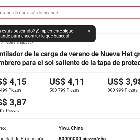
 estás buscando? ¡Simplemente sigue
ando para encontrar lo que buscas!
Gorra Snapback

ntilador de la carga de verano de Nueva Hat g
mbrero para el sol saliente de la tapa de prote
lar
S$ 4,15
US$ 4,11
US$ 3,9
-499
Piezas
500-799
Piezas
800-999
Piezas
S$ 3,87
00+
Piezas
to:
Yiwu, China
acidad de Producción:
80000000 piezas/año