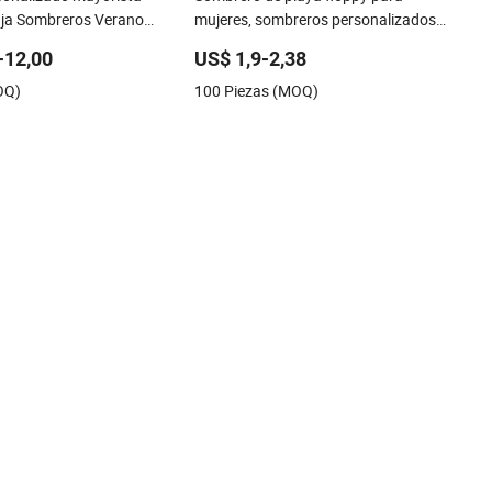
aja Sombreros Verano
mujeres, sombreros personalizados
Surf Sombrero con ala
con logo en papel, sombrero de paja de
-12,00
US$ 1,9-2,38
o de fiesta de hierba
ala ancha
OQ)
100 Piezas (MOQ)