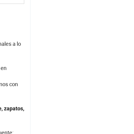
ales a lo
 en
mos con
, zapatos,
uente: