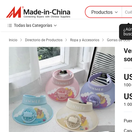
Productos
Todas las Categorías
¿Aún
busc
Inicio
Directorio de Productos
Ropa y Accesorios
Gorras de Ocio



Ve
so
so
U
100
U
1.0
Puer
Cap