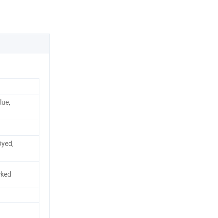
lue,
Dyed,
cked