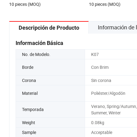
10 pieces (MOQ)
10 pieces (MOQ)
pajas
de paja para surfistas
Información de
Descripción de Producto
Información Básica
No. de Modelo.
K07
Borde
Con Brim
Corona
Sin corona
Material
Poliéster/Algodón
Verano, Spring/Autumn,
Temporada
Summer, Winter
Weight
0.08kg
Sample
Acceptable