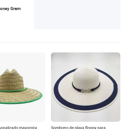
 Money Gram
sonalizado mayorista
Sombrero de playa floppy para