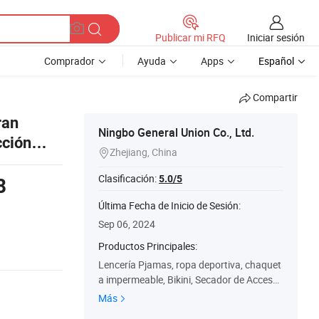
Iniciar sesión
Publicar mi RFQ
Comprador
Ayuda
Apps
Español
Compartir
ran
Ningbo General Union Co., Ltd.
cción
Zhejiang, China

Clasificación:
5.0/5
8
Última Fecha de Inicio de Sesión:
Sep 06, 2024
Productos Principales:
Lencería Pjamas, ropa deportiva, chaquet
a impermeable, Bikini, Secador de Accesor
ios, collar, bisutería, regalo de Navidad, pr
Más
oductos para mascotas