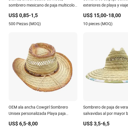
sombrero mexicano de paja multicolor
exteriores de playa y viaje
ajustable y suave
US$ 0,85-1,5
US$ 15,00-18,00
500 Piezas (MOQ)
10 pieces (MOQ)
OEM ala ancha Cowgirl Sombrero
Sombrero de paja de ver
Unisex personalizada Playa paja
salvavidas al por mayor 
sombreros Mujeres Verano Sol
impresión personalizada 
US$ 6,5-8,00
US$ 3,5-6,5
Chapeau Mayoristas Señoras Cowboy
sombrero de playa con l