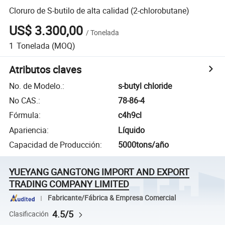
Cloruro de S-butilo de alta calidad (2-chlorobutane)
US$ 3.300,00
/
Tonelada
1
Tonelada
(MOQ)
Atributos claves
No. de Modelo.
:
s-butyl chloride
No CAS.
:
78-86-4
Fórmula
:
c4h9cl
Apariencia
:
Líquido
Capacidad de Producción
:
5000tons/año
YUEYANG GANGTONG IMPORT AND EXPORT
TRADING COMPANY LIMITED
Fabricante/Fábrica & Empresa Comercial
4.5/5
Clasificación