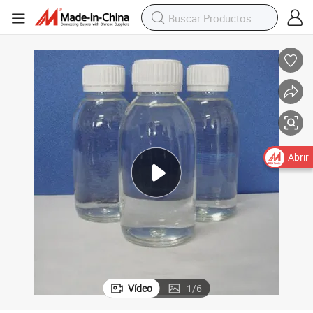
Abrir
Vídeo
1
/
6