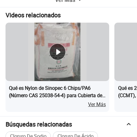
especificación
Videos relacionados
Qué es Nylon de Sinopec 6 Chips/PA6
Qué es 2
(Número CAS 25038-54-4) para Cubierta de
(CCMT), 
Columna de Dirección
105827-
Ver Más
Búsquedas relacionadas
Cloruro De Sodio
Cloruro De Ácido