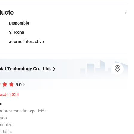
ducto
Disponible
Silicona
adorno interactivo
ial Technology Co., Ltd.
5.0
esde 2024
do
dores con alta repetición
tado
ompleta
roducto