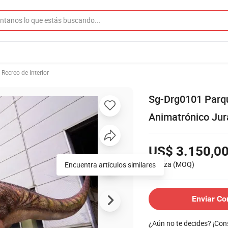
 Recreo de Interior
Sg-Drg0101 Parqu
Animatrónico Jur
US$ 3.150,00
1 Pieza
(MOQ)
Enviar Co
¿Aún no te decides? ¡Co