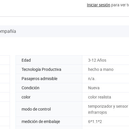
Iniciar sesión
para ver t
Compañía
Edad
3-12 Años
Tecnología Productiva
hecho a mano
Pasajeros admisible
n/a.
Condición
Nueva
color
color realista
temporizador y sensor
modo de control
infrarrojos
medición de embalaje
6*1.1*2