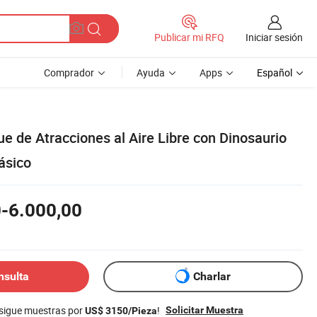
Iniciar sesión
Publicar mi RFQ
Comprador
Ayuda
Apps
Español
e de Atracciones al Aire Libre con Dinosaurio
ásico
-6.000,00
nsulta
Charlar
nsigue muestras por
!
Solicitar Muestra
US$ 3150/Pieza