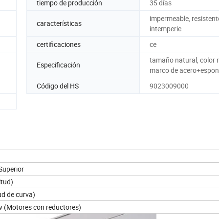
tiempo de producción
35 días
impermeable, resistente
características
intemperie
certificaciones
ce
tamaño natural, color r
Especificación
marco de acero+espon
Código del HS
9023009000
Superior
itud)
ud de curva)
 (Motores con reductores)