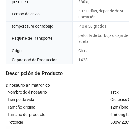
peso neto
260kg
30-50 días, depende de su
tiempo de envío
ubicación
temperatura de trabajo
-40 a 50 grados
película de burbujas, caja de
Paquete de Transporte
vuelo
Origen
China
Capacidad de Producción
1428
Descripción de Producto
Dinosaurio animatrónico
Nombre de dinosaurio
T-rex
Tiempo de vida
Cretácico 
Tamaño original
12m (long
Tamaño del producto
6m(longit
Potencia
500W 220v