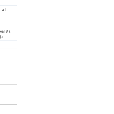
 a la
ealista,
ja