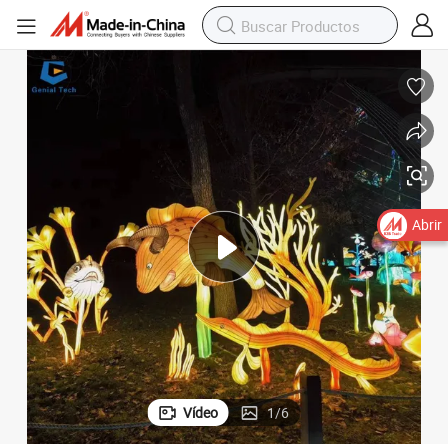
Abrir
Vídeo
1
/
6