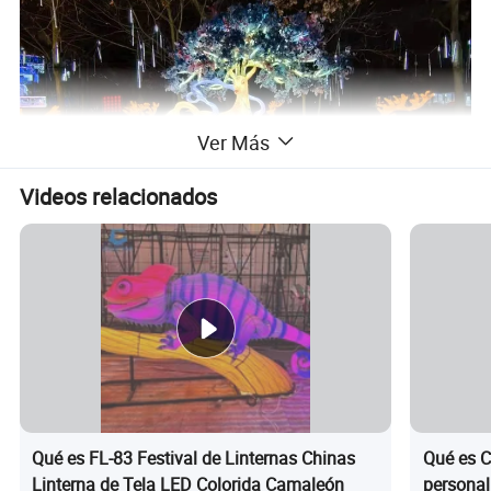
Ver Más
Videos relacionados
Qué es FL-83 Festival de Linternas Chinas
Qué es C
Linterna de Tela LED Colorida Camaleón
personali