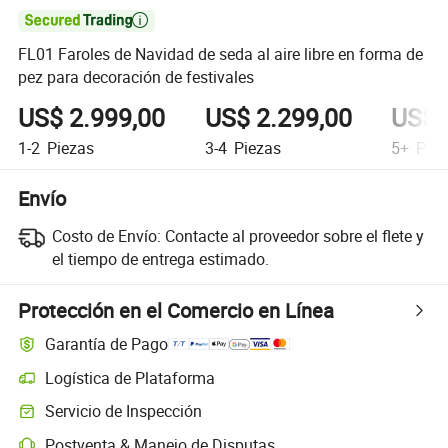

FL01 Faroles de Navidad de seda al aire libre en forma de
pez para decoración de festivales
US$ 2.999,00
US$ 2.299,00
US$ 
1-2
Piezas
3-4
Piezas
5+
Piez
Envío
Costo de Envío:
Contacte al proveedor sobre el flete y
el tiempo de entrega estimado.
Protección en el Comercio en Línea
Garantía de Pago
Logística de Plataforma
Servicio de Inspección
Postventa & Manejo de Disputas