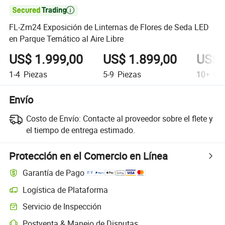

FL-Zm24 Exposición de Linternas de Flores de Seda LED
en Parque Temático al Aire Libre
US$ 1.999,00
US$ 1.899,00
US$ 
1-4
Piezas
5-9
Piezas
10+
Pie
Envío
Costo de Envío:
Contacte al proveedor sobre el flete y
el tiempo de entrega estimado.
Protección en el Comercio en Línea
Garantía de Pago
Logística de Plataforma
Servicio de Inspección
Postventa & Manejo de Disputas