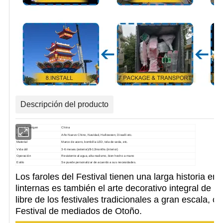
Descripción del producto
Lugar de origen
China
Ocasión
Año Nuevo Chino, Navidad, Halloween, Diwalli etc.
Material
Marco de acero, bombilla LED, tela de seda, etc.
Vida útil
3-6 meses (exterior)/8-12months (interior)
Operación
Resistente al agua, alta realismo, bien hecho a mano
Estilo
Se puede personalizar de acuerdo a sus necesidades.
Los faroles del Festival tienen una larga historia en
linternas es también
el arte decorativo integral de l
libre de los festivales tradicionales a gran escala, c
Festival de mediados de Otoño.