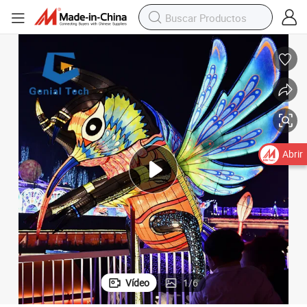
Abrir
Vídeo
1
/
6