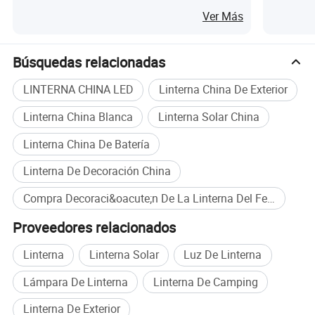
Festival del Año Nuevo Chino
del Anim
Ver Más
Búsquedas relacionadas
LINTERNA CHINA LED
Linterna China De Exterior
Linterna China Blanca
Linterna Solar China
Linterna China De Batería
Linterna De Decoración China
Compra Decoraci&oacute;n De La Linterna Del Festival al por mayor
Proveedores relacionados
Linterna
Linterna Solar
Luz De Linterna
Lámpara De Linterna
Linterna De Camping
Linterna De Exterior