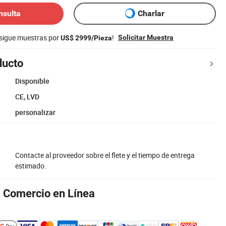
nsulta
Charlar
nsigue muestras por
!
Solicitar Muestra
US$ 2999/Pieza
ducto
Disponible
CE, LVD
personalizar
Contacte al proveedor sobre el flete y el tiempo de entrega
estimado.
l Comercio en Línea