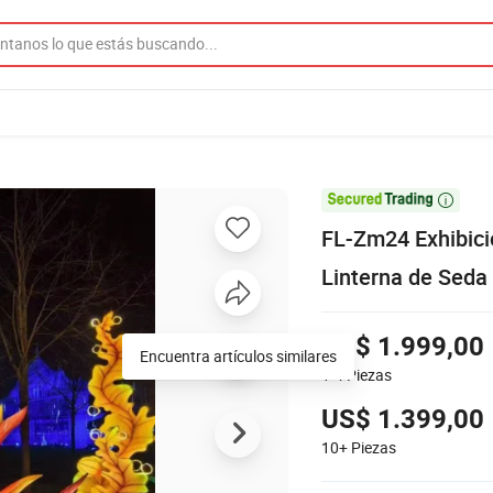

FL-Zm24 Exhibició
Linterna de Sed
US$ 1.999,00
Encuentra artículos similares
1-4
Piezas
US$ 1.399,00
10+
Piezas