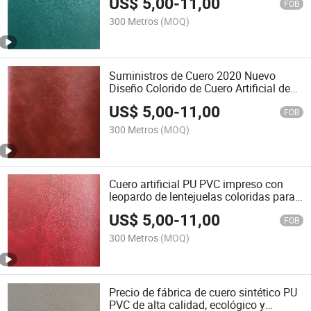
US$
5,00
-
11,00
FOB
300 Metros
(MOQ)
Suministros de Cuero 2020 Nuevo
Diseño Colorido de Cuero Artificial de
PU
US$
5,00
-
11,00
FOB
300 Metros
(MOQ)
Cuero artificial PU PVC impreso con
leopardo de lentejuelas coloridas para
zapatos
US$
5,00
-
11,00
FOB
300 Metros
(MOQ)
Precio de fábrica de cuero sintético PU
PVC de alta calidad, ecológico y