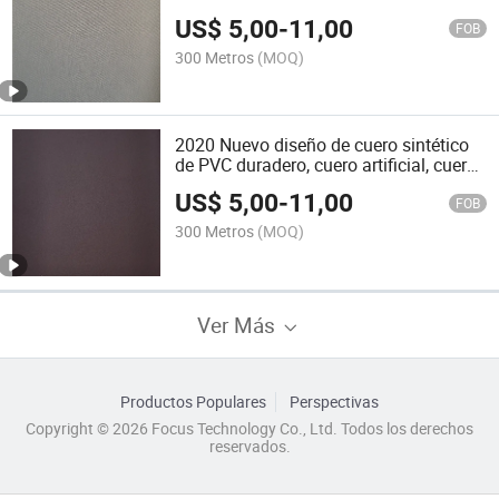
amigable con el medio ambiente
US$
5,00
-
11,00
FOB
300 Metros
(MOQ)
2020 Nuevo diseño de cuero sintético
de PVC duradero, cuero artificial, cuero
PU falso para sofá, funda de asiento de
US$
5,00
-
11,00
coche, zapatos, tapicería
FOB
300 Metros
(MOQ)
Ver Más
Productos Populares
Perspectivas
Copyright © 2026 Focus Technology Co., Ltd. Todos los derechos
reservados.