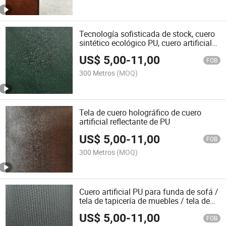
Tecnología sofisticada de stock, cuero
sintético ecológico PU, cuero artificial
para ropa, zapatos y bolsos
US$
5,00
-
11,00
FOB
300 Metros
(MOQ)
Tela de cuero holográfico de cuero
artificial reflectante de PU
US$
5,00
-
11,00
FOB
300 Metros
(MOQ)
Cuero artificial PU para funda de sofá /
tela de tapicería de muebles / tela de
cuero para sofá
US$
5,00
-
11,00
FOB