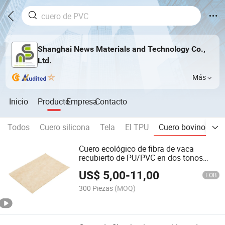
Shanghai News Materials and Technology Co.,
Ltd.
Más
Inicio
Producto
Empresa
Contacto
Todos
Cuero silicona
Tela
El TPU
Cuero bovino
Cu
Cuero ecológico de fibra de vaca
recubierto de PU/PVC en dos tonos
para tapicería de muebles de sofá,
US$
5,00
-
11,00
funda de asiento de silla, funda de
FOB
asiento de coche
300 Piezas
(MOQ)