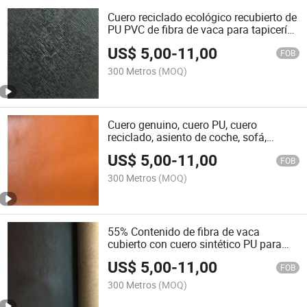
Cuero reciclado ecológico recubierto de
PU PVC de fibra de vaca para tapicería
de muebles de sofá, cuero para
US$
5,00
-
11,00
asientos de coche
FOB
300 Metros
(MOQ)
Cuero genuino, cuero PU, cuero
reciclado, asiento de coche, sofá,
muebles, balón, zapatos de cuero
US$
5,00
-
11,00
FOB
300 Metros
(MOQ)
55% Contenido de fibra de vaca
cubierto con cuero sintético PU para
tapicería de asientos de coche, sofá,
US$
5,00
-
11,00
bolsa, pelota de golf, zapatos
FOB
300 Metros
(MOQ)