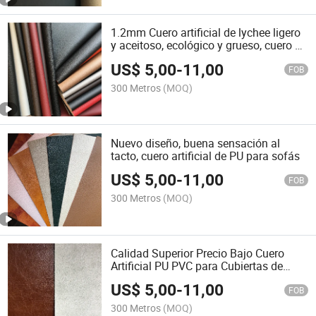
1.2mm Cuero artificial de lychee ligero
y aceitoso, ecológico y grueso, cuero de
poliuretano, cuero con textura de
US$
5,00
-
11,00
guijarro
FOB
300 Metros
(MOQ)
Nuevo diseño, buena sensación al
tacto, cuero artificial de PU para sofás
US$
5,00
-
11,00
FOB
300 Metros
(MOQ)
Calidad Superior Precio Bajo Cuero
Artificial PU PVC para Cubiertas de
Cuadernos Tela para Sofás
US$
5,00
-
11,00
FOB
300 Metros
(MOQ)