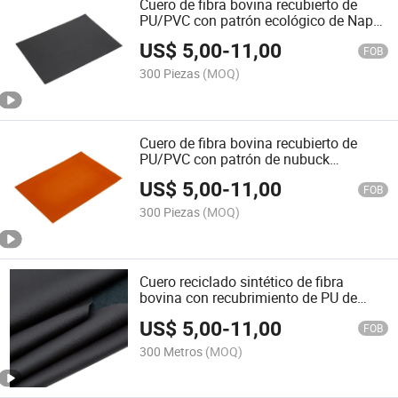
Cuero de fibra bovina recubierto de
PU/PVC con patrón ecológico de Napa
para tapicería de muebles de sofá,
US$
5,00
-
11,00
funda de asiento de silla, sustituto de
FOB
cuero para asientos de coche
300 Piezas
(MOQ)
Cuero de fibra bovina recubierto de
PU/PVC con patrón de nubuck
ecológico para tapicería de muebles de
US$
5,00
-
11,00
sofá
FOB
300 Piezas
(MOQ)
Cuero reciclado sintético de fibra
bovina con recubrimiento de PU de
patrón Madas ecológico para asientos
US$
5,00
-
11,00
de automóviles, muebles, sofás y
FOB
fundas de sillas
300 Metros
(MOQ)