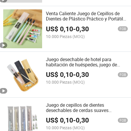
Venta Caliente Juego de Cepillos de
Dientes de Plástico Práctico y Portátil
de Alta Calidad a Precio Barato
US$
0,10
-
0,30
FOB
10.000 Piezas
(MOQ)
Juego desechable de hotel para
habitación de huéspedes, juego de
cepillos de dientes de cerdas suaves
US$
0,10
-
0,30
FOB
10.000 Piezas
(MOQ)
Juego de cepillos de dientes
desechables de cerdas suaves
personalizados para hotel
US$
0,10
-
0,30
FOB
10.000 Piezas
(MOQ)