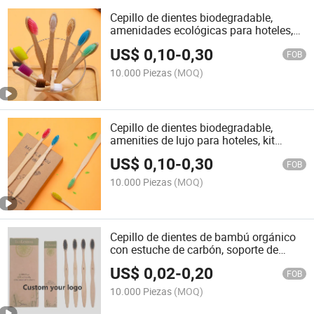
Cepillo de dientes biodegradable,
amenidades ecológicas para hoteles,
cepillo de dientes para huéspedes
US$
0,10
-
0,30
FOB
10.000 Piezas
(MOQ)
Cepillo de dientes biodegradable,
amenities de lujo para hoteles, kit
dental
US$
0,10
-
0,30
FOB
10.000 Piezas
(MOQ)
Cepillo de dientes de bambú orgánico
con estuche de carbón, soporte de
etiqueta privada, cepillo de dientes de
US$
0,02
-
0,20
bambú con logo
FOB
10.000 Piezas
(MOQ)