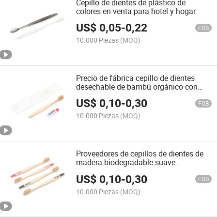
Cepillo de dientes de plástico de
colores en venta para hotel y hogar
US$
0,05
-
0,22
FOB
10.000 Piezas
(MOQ)
Precio de fábrica cepillo de dientes
desechable de bambú orgánico con
cerdas de carbón libre de BPA para
US$
0,10
-
0,30
hotel
FOB
10.000 Piezas
(MOQ)
Proveedores de cepillos de dientes de
madera biodegradable suave
personalizados al por mayor cepillos
US$
0,10
-
0,30
de dientes de bambú con carbón
FOB
10.000 Piezas
(MOQ)