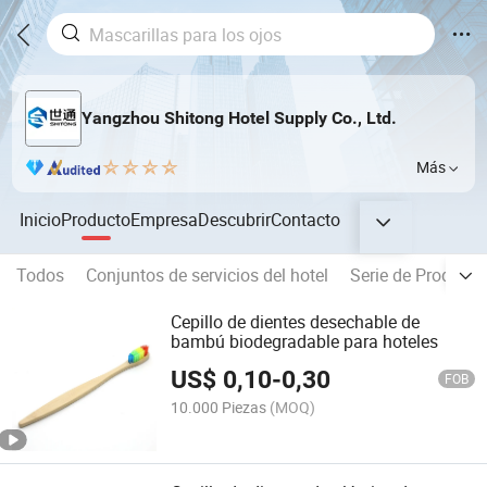
Yangzhou Shitong Hotel Supply Co., Ltd.
Más
Inicio
Producto
Empresa
Descubrir
Contacto
Todos
Conjuntos de servicios del hotel
Serie de Producto
Cepillo de dientes desechable de
bambú biodegradable para hoteles
US$
0,10
-
0,30
FOB
10.000 Piezas
(MOQ)