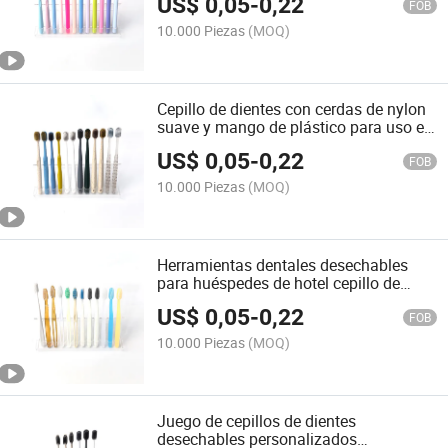
US$
0,05
-
0,22
FOB
10.000 Piezas
(MOQ)
Cepillo de dientes con cerdas de nylon
suave y mango de plástico para uso en
casa y hotel
US$
0,05
-
0,22
FOB
10.000 Piezas
(MOQ)
Herramientas dentales desechables
para huéspedes de hotel cepillo de
dientes portátil de viaje nylon medio
US$
0,05
-
0,22
embalaje independiente plástico al por
FOB
mayor
10.000 Piezas
(MOQ)
Juego de cepillos de dientes
desechables personalizados