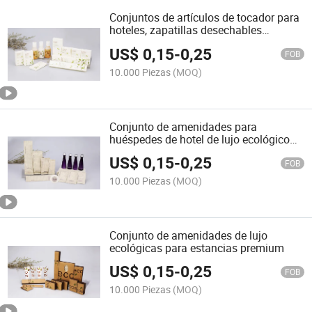
Conjuntos de artículos de tocador para
hoteles, zapatillas desechables
personalizadas, cepillo de dientes,
US$
0,15
-
0,25
conjunto de amenidades, suministros
FOB
de champú
10.000 Piezas
(MOQ)
Conjunto de amenidades para
huéspedes de hotel de lujo ecológico
con productos de tocador naturales
US$
0,15
-
0,25
FOB
10.000 Piezas
(MOQ)
Conjunto de amenidades de lujo
ecológicas para estancias premium
US$
0,15
-
0,25
FOB
10.000 Piezas
(MOQ)