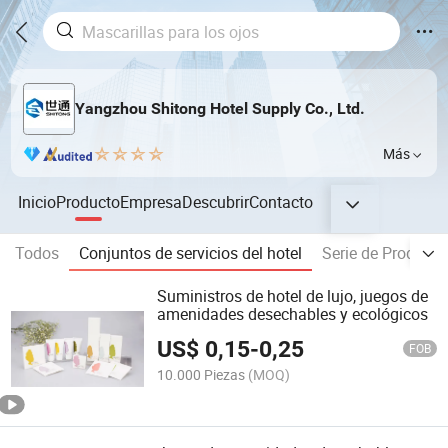
Yangzhou Shitong Hotel Supply Co., Ltd.
Más
Inicio
Producto
Empresa
Descubrir
Contacto
Todos
Conjuntos de servicios del hotel
Serie de Producto
Suministros de hotel de lujo, juegos de
amenidades desechables y ecológicos
US$
0,15
-
0,25
FOB
10.000 Piezas
(MOQ)