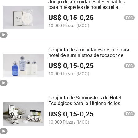
Juego de amenidades desechables
para huéspedes de hotel estrella
personalizado, ecológico y económico
US$
0,15
-
0,25
5
FOB
10.000 Piezas
(MOQ)
Conjunto de amenidades de lujo para
hotel de suministros de tocador de
hotel OEM
US$
0,15
-
0,25
FOB
10.000 Piezas
(MOQ)
Conjunto de Suministros de Hotel
Ecológicos para la Higiene de los
Huéspedes 5 Conjunto de Amenidades
US$
0,15
-
0,25
para Hoteles
FOB
10.000 Piezas
(MOQ)