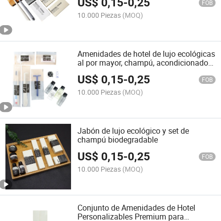
US$
0,15
-
0,25
FOB
10.000 Piezas
(MOQ)
Amenidades de hotel de lujo ecológicas
al por mayor, champú, acondicionador,
gel de baño
US$
0,15
-
0,25
FOB
10.000 Piezas
(MOQ)
Jabón de lujo ecológico y set de
champú biodegradable
US$
0,15
-
0,25
FOB
10.000 Piezas
(MOQ)
Conjunto de Amenidades de Hotel
Personalizables Premium para