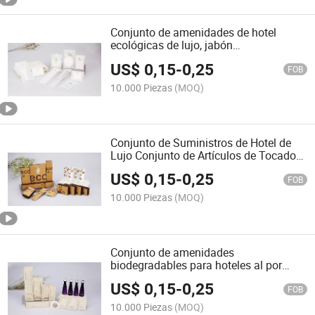
Conjunto de amenidades de hotel
ecológicas de lujo, jabón
biodegradable, suministros para
US$
0,15
-
0,25
hoteles
FOB
10.000 Piezas
(MOQ)
Conjunto de Suministros de Hotel de
Lujo Conjunto de Artículos de Tocador
Ecológicos
US$
0,15
-
0,25
FOB
10.000 Piezas
(MOQ)
Conjunto de amenidades
biodegradables para hoteles al por
mayor con logo del hotel
US$
0,15
-
0,25
FOB
10.000 Piezas
(MOQ)