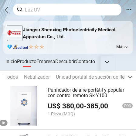
Jiangsu Shenxing Photoelectricity Medical
Apparatus Co., Ltd.
Más
Inicio
Producto
Empresa
Descubrir
Contacto
Todos
Nebulizador
Unidad portátil de succión de flema
Purificador de aire portátil y popular
con control remoto Sk-Y100
US$
380,00
-
385,00
FOB
1 Pieza
(MOQ)