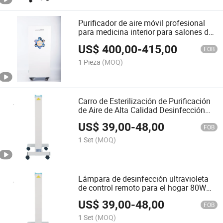
Purificador de aire móvil profesional
para medicina interior para salones de
belleza, gestión de terapia física,
US$
400,00
-
415,00
estudios de yoga
FOB
1 Pieza
(MOQ)
Carro de Esterilización de Purificación
de Aire de Alta Calidad Desinfección
Germicida 80W Lámpara UV
US$
39,00
-
48,00
FOB
1 Set
(MOQ)
Lámpara de desinfección ultravioleta
de control remoto para el hogar 80W
lámpara germicida UVC de uso
US$
39,00
-
48,00
hospitalario y doméstico, esterilizador
FOB
de luz LED
1 Set
(MOQ)