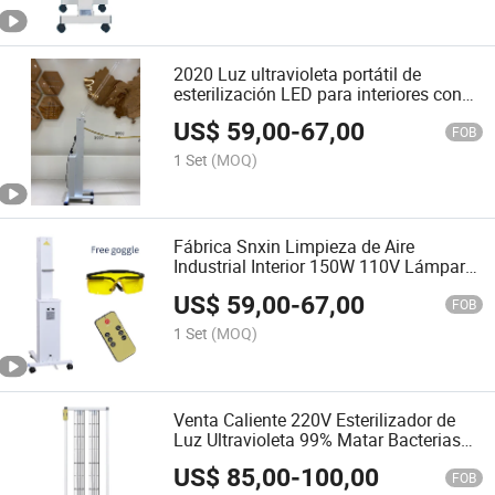
2020 Luz ultravioleta portátil de
esterilización LED para interiores con
ruedas
US$
59,00
-
67,00
FOB
1 Set
(MOQ)
Fábrica Snxin Limpieza de Aire
Industrial Interior 150W 110V Lámpara
UV Esterilizante Certificado CE Rosh
US$
59,00
-
67,00
FOB
1 Set
(MOQ)
Venta Caliente 220V Esterilizador de
Luz Ultravioleta 99% Matar Bacterias
300W Lámpara UV
US$
85,00
-
100,00
FOB