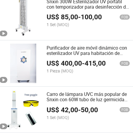
Snxin 300W Esterilizador UV portátil
con temporizador para desinfección del
aire interior
US$
85,00
-
100,00
FOB
1 Set
(MOQ)
Purificador de aire móvil dinámico con
esterilizador UV para habitación de
bebé
US$
400,00
-
415,00
FOB
1 Pieza
(MOQ)
Carro de lámpara UVC más popular de
Snxin con 60W tubo de luz germicida
254nm
US$
42,00
-
50,00
FOB
1 Set
(MOQ)