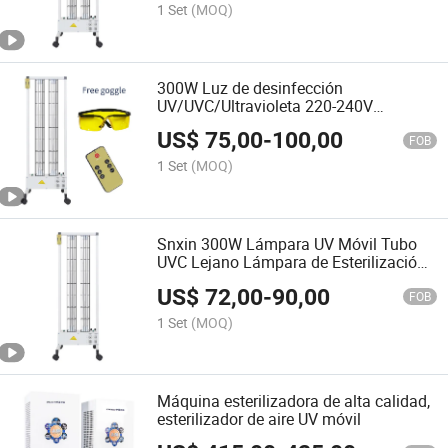
1 Set
(MOQ)
300W Luz de desinfección
UV/UVC/Ultravioleta 220-240V
Lámpara UVC sin 185nm/Ozone ozono
US$
75,00
-
100,00
254nm para restaurante gimnasio
FOB
1 Set
(MOQ)
Snxin 300W Lámpara UV Móvil Tubo
UVC Lejano Lámpara de Esterilización
de Aire UV Carro
US$
72,00
-
90,00
FOB
1 Set
(MOQ)
Máquina esterilizadora de alta calidad,
esterilizador de aire UV móvil