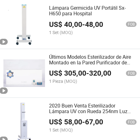
Lámpara Germicida UV Portátil Sx-
H650 para Hospital
US$
40,00
-
48,00
FOB
1 Set
(MOQ)
Últimos Modelos Esterilizador de Aire
Montado en la Pared Purificador de
Aire Dinámico con Control Remoto
US$
305,00
-
320,00
FOB
1 Pieza
(MOQ)
2020 Buen Venta Esterilizador
Lámpara UV con Rueda 254nm Luz
UVC para Desinfección de Aire Interior
US$
58,00
-
67,00
FOB
1 Set
(MOQ)