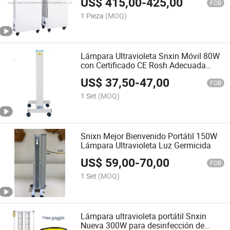
US$
415,00
-
425,00
FOB
1 Pieza
(MOQ)
Lámpara Ultravioleta Snxin Móvil 80W
con Certificado CE Rosh Adecuada
para el Hogar
US$
37,50
-
47,00
FOB
1 Set
(MOQ)
Snixn Mejor Bienvenido Portátil 150W
Lámpara Ultravioleta Luz Germicida
US$
59,00
-
70,00
FOB
1 Set
(MOQ)
Lámpara ultravioleta portátil Snxin
Nueva 300W para desinfección de