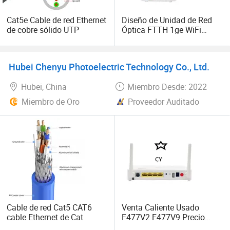
para explorar oportunidades de cooperación.
Cat5e Cable de red Ethernet
Diseño de Unidad de Red
de cobre sólido UTP
Óptica FTTH 1ge WiFi
Oplink Gpon SFP/ONU
Hubei Chenyu Photoelectric Technology Co., Ltd.
Hubei, China
Miembro Desde: 2022
Miembro de Oro
Proveedor Auditado
Cable de red Cat5 CAT6
Venta Caliente Usado
cable Ethernet de Cat
F477V2 F477V9 Precio
Más Barato F477 1ge+3fe