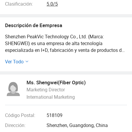
Clasificación:
5.0/5
Descripción de Eempresa
Shenzhen PeakVic Technology Co., Ltd. (Marca:
SHENGWEI) es una empresa de alta tecnología
especializada en I+D, fabricación y venta de productos de
comunicación de fibra óptica para FTTX. Fundada en
Ver Todo
2006, SHENGWEI se ha convertido en un proveedor líder de
servicios integrales para productos de fibra óptica en
China, sirviendo tanto a los mercados nacionales como
Ms. Shengwei(Fiber Optic)
internacionales.
Marketing Director
International Marketing
Ofrecemos una gama completa de productos de fibra
óptica activa y pasiva, incluyendo cable de fibra óptica,
cable de red LAN, cable de conexión, divisor PLC, módulo
Código Postal:
518109
SFP, ONU y OLT, conector rápido, MPO/MTP y ODF.
También proporcionamos servicios OEM y ODM para
Dirección:
Shenzhen, Guangdong, China
comunicaciones ópticas, cableado de red y aplicaciones