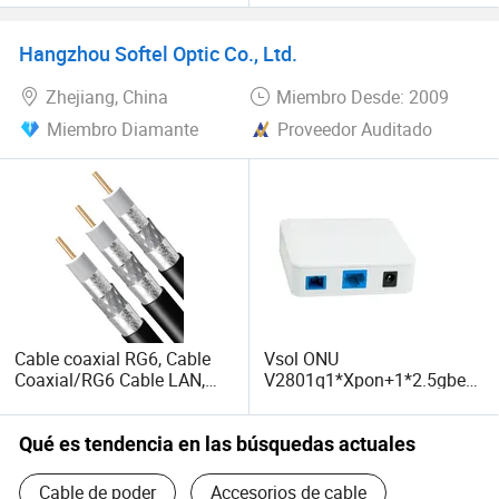
1tel+WiFi ONU Ont Epon
Productos Promocionales
Hangzhou Softel Optic Co., Ltd.
Zhejiang, China
Miembro Desde: 2009
Miembro Diamante
Proveedor Auditado
Cable coaxial RG6, Cable
Vsol ONU
Coaxial/RG6 Cable LAN,
V2801q1*Xpon+1*2.5gbe
cableado de fibra óptica
ONU en Stock
Qué es tendencia en las búsquedas actuales
Cable de poder
Accesorios de cable