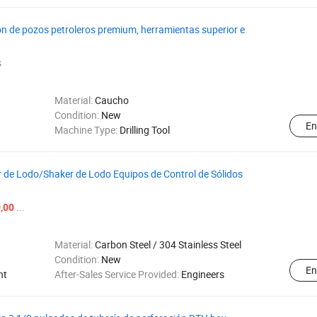
 de pozos petroleros premium, herramientas superior e
s
Material:
Caucho
Condition:
New
En
Machine Type:
Drilling Tool
 de Lodo/Shaker de Lodo Equipos de Control de Sólidos
...
,00
Material:
Carbon Steel / 304 Stainless Steel
Condition:
New
En
nt
After-Sales Service Provided:
Engineers