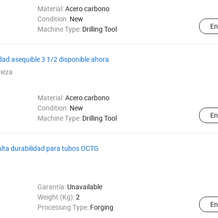
Material:
Acero carbono
Condition:
New
En
Machine Type:
Drilling Tool
dad asequible 3 1/2 disponible ahora
ieza
Material:
Acero carbono
Condition:
New
En
Machine Type:
Drilling Tool
 alta durabilidad para tubos OCTG
Garantía:
Unavailable
Weight (Kg):
2
En
Processing Type:
Forging