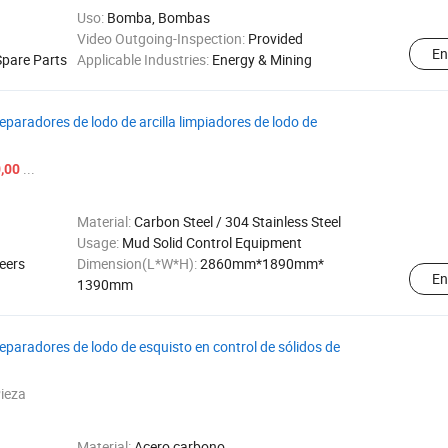
Uso:
Bomba, Bombas
Video Outgoing-Inspection:
Provided
En
pare Parts
Applicable Industries:
Energy & Mining
aradores de lodo de arcilla limpiadores de lodo de
...
,00
Material:
Carbon Steel / 304 Stainless Steel
Usage:
Mud Solid Control Equipment
eers
Dimension(L*W*H):
2860mm*1890mm*
En
1390mm
aradores de lodo de esquisto en control de sólidos de
ieza
Material:
Acero carbono