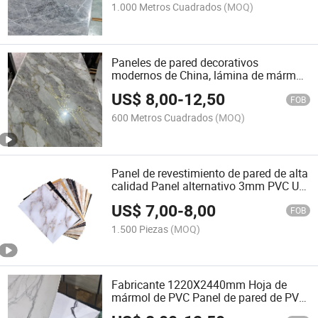
1.000 Metros Cuadrados
(MOQ)
Paneles de pared decorativos
modernos de China, lámina de mármol
de PVC, tablero de pared UV
US$
8,00
-
12,50
FOB
600 Metros Cuadrados
(MOQ)
Panel de revestimiento de pared de alta
calidad Panel alternativo 3mm PVC UV
Marble Hoja
US$
7,00
-
8,00
FOB
1.500 Piezas
(MOQ)
Fabricante 1220X2440mm Hoja de
mármol de PVC Panel de pared de PVC
Hoja de mármol UV Tableros UV Panel