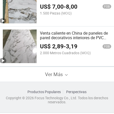
US$
7,00
-
8,00
FOB
1.500 Piezas
(MOQ)
Venta caliente en China de paneles de
pared decorativos interiores de PVC
impermeables de estilo moderno,
US$
2,89
-
3,19
lámina de mármol de PVC
FOB
2.000 Metros Cuadrados
(MOQ)
Ver Más
Productos Populares
Perspectivas
Copyright © 2026 Focus Technology Co., Ltd. Todos los derechos
reservados.