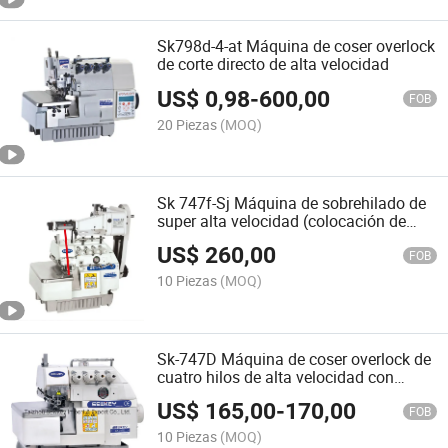
Sk798d-4-at Máquina de coser overlock
de corte directo de alta velocidad
US$
0,98
-
600,00
FOB
20 Piezas
(MOQ)
Sk 747f-Sj Máquina de sobrehilado de
super alta velocidad (colocación de
encaje elástico)
US$
260,00
FOB
10 Piezas
(MOQ)
Sk-747D Máquina de coser overlock de
cuatro hilos de alta velocidad con
accionamiento directo de cabeza
US$
165,00
-
170,00
simple
FOB
10 Piezas
(MOQ)