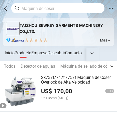
TAIZHOU SEWKEY GARMENTS MACHINERY
CO.,LTD.
Más
Inicio
Producto
Empresa
Descubrir
Contacto
Todos
Detector de agujas
Máquina de sellado de costuras
Sk737f/747f /757f Máquina de Coser
Overlock de Alta Velocidad
US$
170,00
FOB
12 Piezas
(MOQ)