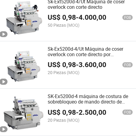
Sk-Ext5200d-4/Ut Máquina de coser
overlock con corte directo
US$
0,98
-
4.000,00
FOB
50 Piezas
(MOQ)
Sk-Ex5200d-4/Ut Máquina de coser
overlock con corte directo por
computadora
US$
0,98
-
3.600,00
FOB
20 Piezas
(MOQ)
SK-Ex5200d-4 máquina de costura de
sobrebloqueo de mando directo de
velocidad super alta
US$
0,98
-
2.500,00
FOB
20 Piezas
(MOQ)