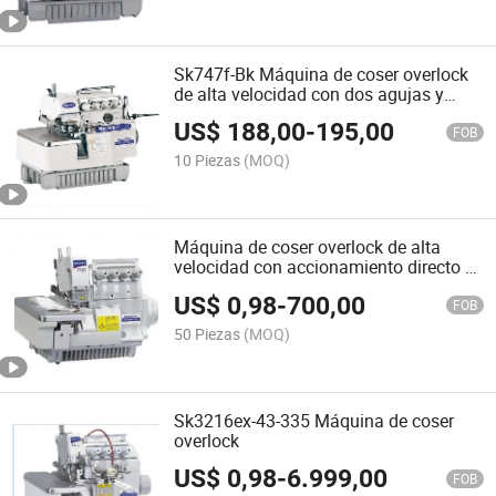
Sk747f-Bk Máquina de coser overlock
de alta velocidad con dos agujas y
cuatro hilos, puntada reversa
US$
188,00
-
195,00
FOB
10 Piezas
(MOQ)
Máquina de coser overlock de alta
velocidad con accionamiento directo y
cortador de hilo automático
US$
0,98
-
700,00
FOB
50 Piezas
(MOQ)
Sk3216ex-43-335 Máquina de coser
overlock
US$
0,98
-
6.999,00
FOB