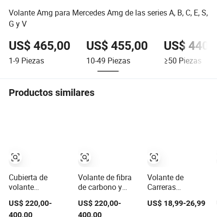
Volante Amg para Mercedes Amg de las series A, B, C, E, S,
G y V
US$ 465,00
US$ 455,00
US$ 440,
1-9
Piezas
10-49
Piezas
≥50
Piezas
Productos similares
Cubierta de
Volante de fibra
Volante de
volante
de carbono y
Carreras
personalizada de
cuero al por
Deportivo de
US$ 220,00-
US$ 220,00-
US$ 18,99-26,99
fibra de carbono
mayor para
Cuero Suede
400,00
400,00
y cuero Nappa
modificación de
Personalizable