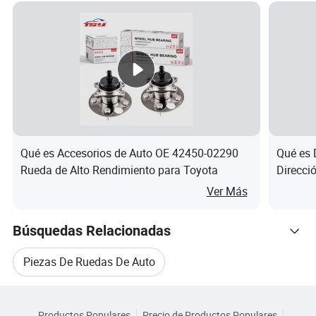
Qué es Accesorios de Auto OE 42450-02290
Qué es 
Rueda de Alto Rendimiento para Toyota
Direcci
05060 
Ver Más
Búsquedas Relacionadas
Piezas De Ruedas De Auto
Categorias Relacionadas
Partes Del Sistema De Dirección
Productos Populares
Precio de Productos Populares