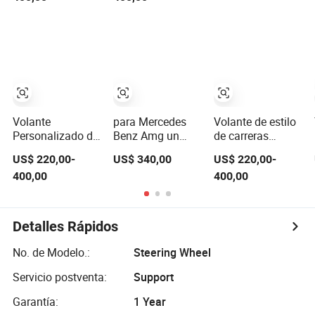
para interior de
Dodge
Tiypeor 350mm
automóvil
Challenger, Viper,
deportivo
Mustang y
eléctrico BMW M
Chevrolet
Power,
OEM/ODM
modificación de
volante para
carreras de
Volante
para Mercedes
Volante de estilo
automóviles
Personalizado de
Benz Amg un
de carreras
OEM/ODM
Cuero Nappa
volante de fibra
personalizado de
US$ 220,00-
US$ 340,00
US$ 220,00-
Fibra de Carbono
de carbono de
fibra de carbono
400,00
400,00
para Mercedes G-
Clase C E S
y cuero para
Class Cla Gla
Mercedes G-Class
Amg
Cla Gla Amg
Modificación
modificación
Detalles Rápidos
Auto Carreras
OEM/ODM
OEM/ODM
No. de Modelo.:
Steering Wheel
Servicio postventa:
Support
Garantía:
1 Year