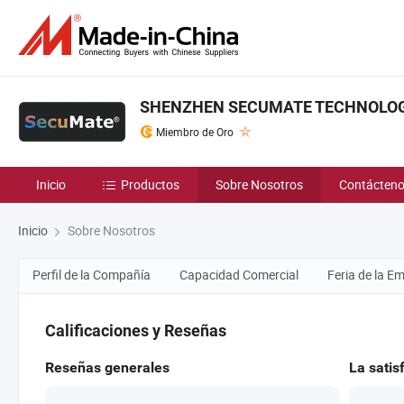
SHENZHEN SECUMATE TECHNOLOGY
Miembro de Oro
Inicio
Productos
Sobre Nosotros
Contácten
Inicio
Sobre Nosotros
Perfil de la Compañía
Capacidad Comercial
Feria de la E
Calificaciones y Reseñas
Reseñas generales
La satis