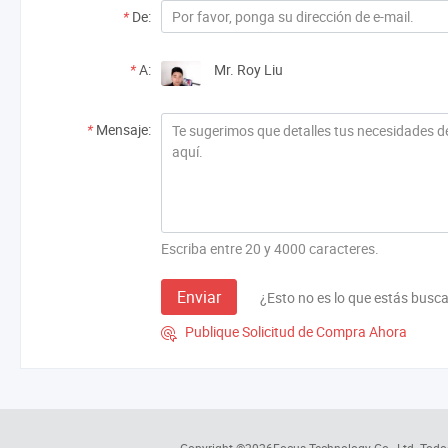
*
De:
*
A:
Mr. Roy Liu
*
Mensaje:
Escriba entre 20 y 4000 caracteres.
Enviar
¿Esto no es lo que estás busc
Publique Solicitud de Compra Ahora
