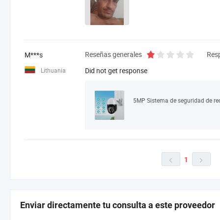
Reseñas generales
Res
M***s
Did not get response
Lithuania
1


Enviar directamente tu consulta a este proveedor