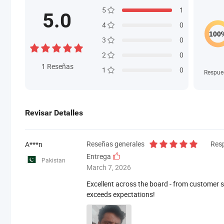
5
1
5.0
4
0
3
0
2
0
1
Reseñas
1
0
Respue
Revisar Detalles
Reseñas generales
Res
A***n
Entrega
Pakistan
March 7, 2026
Excellent across the board - from customer se
exceeds expectations!