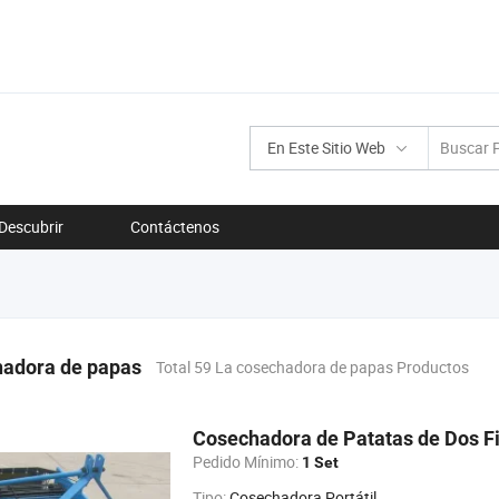
En Este Sitio Web
Descubrir
Contáctenos
hadora de papas
Total 59 La cosechadora de papas Productos
Cosechadora de Patatas de Dos Fi
Pedido Mínimo:
1 Set
Tipo:
Cosechadora Portátil