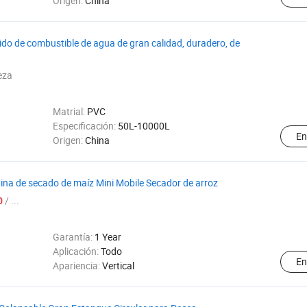
Origen:
China
do de combustible de agua de gran calidad, duradero, de
eza
Matrial:
PVC
Especificación:
50L-10000L
En
Origen:
China
na de secado de maíz Mini Mobile Secador de arroz
/ ...
0
Garantía:
1 Year
Aplicación:
Todo
En
Apariencia:
Vertical