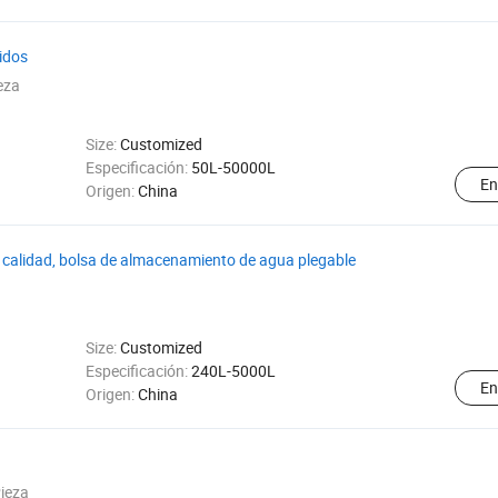
idos
eza
Size:
Customized
Especificación:
50L-50000L
En
Origen:
China
 calidad, bolsa de almacenamiento de agua plegable
Size:
Customized
Especificación:
240L-5000L
En
Origen:
China
ieza