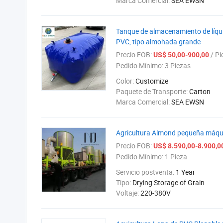
Marca Comercial:
SEA EWSN
Tanque de almacenamiento de líqui
PVC, tipo almohada grande
Precio FOB:
/ Pi
US$ 50,00-900,00
Pedido Mínimo:
3 Piezas
Color:
Customize
Paquete de Transporte:
Carton
Marca Comercial:
SEA EWSN
Agricultura Almond pequeña máqui
Precio FOB:
US$ 8.590,00-8.900,0
Pedido Mínimo:
1 Pieza
Servicio postventa:
1 Year
Tipo:
Drying Storage of Grain
Voltaje:
220-380V