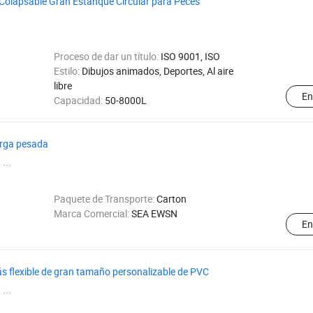
Colapsable Gran Estanque Circular para Peces
Proceso de dar un título:
ISO 9001, ISO
Estilo:
Dibujos animados, Deportes, Al aire
libre
En
Capacidad:
50-8000L
arga pesada
 ...
Paquete de Transporte:
Carton
Marca Comercial:
SEA EWSN
En
 flexible de gran tamaño personalizable de PVC
 ...