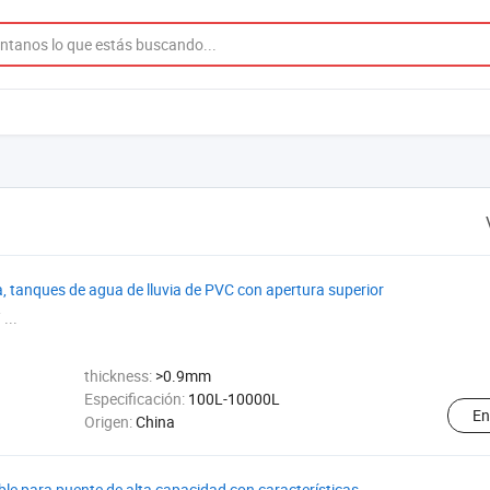
, tanques de agua de lluvia de PVC con apertura superior
 ...
thickness:
>0.9mm
Especificación:
100L-10000L
En
Origen:
China
le para puente de alta capacidad con características