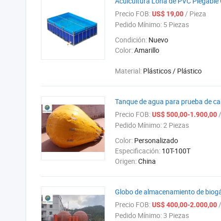
Acuicultura Lona de PVC Plegable 
Precio FOB:
/ Pieza
US$ 19,00
Pedido Mínimo:
5 Piezas
Condición:
Nuevo
Color:
Amarillo
Material:
Plásticos / Plástico
Tanque de agua para prueba de c
Precio FOB:
/
US$ 500,00-1.900,00
Pedido Mínimo:
2 Piezas
Color:
Personalizado
Especificación:
10T-100T
Origen:
China
Globo de almacenamiento de biogás
Precio FOB:
/
US$ 400,00-2.000,00
Pedido Mínimo:
3 Piezas