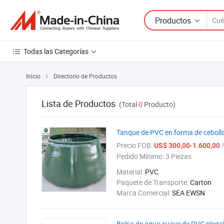
Productos
Todas las Categorías
Inicio
Directorio de Productos

Lista de Productos
(Total
0
Producto)
Tanque de PVC en forma de cebolla
Precio FOB:
/
US$ 300,00-1.600,00
Pedido Mínimo:
3 Piezas
Material:
PVC
Paquete de Transporte:
Carton
Marca Comercial:
SEA EWSN
Bolsa de agua suave de PVC plegab