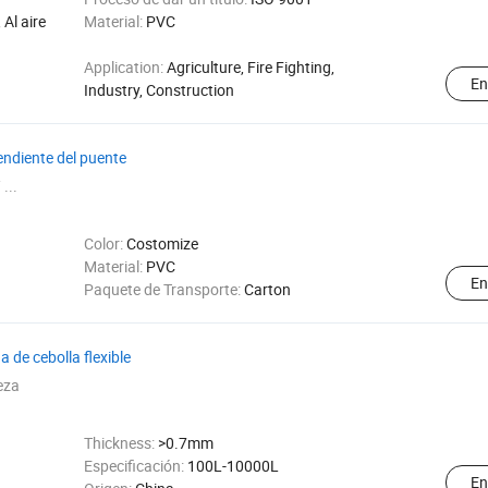
Al aire
Material:
PVC
Application:
Agriculture, Fire Fighting,
En
Industry, Construction
endiente del puente
 ...
Color:
Costomize
Material:
PVC
En
Paquete de Transporte:
Carton
de cebolla flexible
eza
Thickness:
>0.7mm
Especificación:
100L-10000L
En