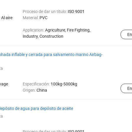
Proceso de dar un título:
ISO 9001
Al aire
Material:
PVC
Application:
Agriculture, Fire Fighting,
En
Industry, Construction
mohada inflable y cerrada para salvamento marino Airbag-
za
vage
Especificación:
100kg-5000kg
En
Origen:
China
depósito de agua para depósito de aceite
za
Proceso de dar un título:
ISO 9001