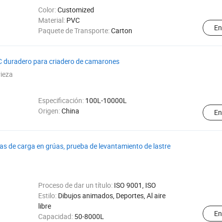
Color:
Customized
Material:
PVC
En
Paquete de Transporte:
Carton
C duradero para criadero de camarones
ieza
Especificación:
100L-10000L
Origen:
China
En
s de carga en grúas, prueba de levantamiento de lastre
Proceso de dar un título:
ISO 9001, ISO
Estilo:
Dibujos animados, Deportes, Al aire
libre
En
Capacidad:
50-8000L