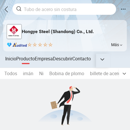
Hongye Steel (Shandong) Co., Ltd.
Más
Inicio
Producto
Empresa
Descubrir
Contacto
Todos
imán
Ni
Bobina de plomo
billete de acero
C