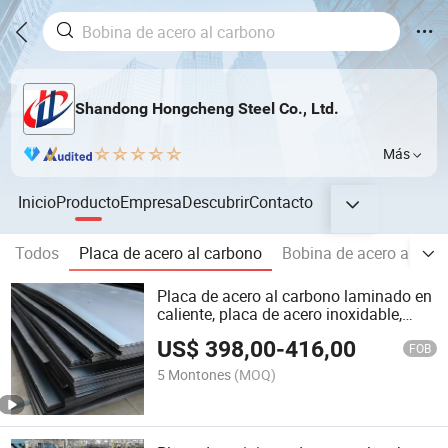
Shandong Hongcheng Steel Co., Ltd.
Más
Inicio
Producto
Empresa
Descubrir
Contacto
Todos
Placa de acero al carbono
Bobina de acero al car
Placa de acero al carbono laminado en
caliente, placa de acero inoxidable,
placa de aluminio
US$
398,00
-
416,00
FOB
5 Montones
(MOQ)