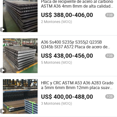
Placa de recipiente de acero al carbono
ASTM A36 4mm 8mm de alta calidad
Plato suave de 4X8pies laminado en
US$
388,00
-
406,00
caliente
FOB
2 Montones
(MOQ)
A36 Ss400 S235jr S355j2 Q235B
Q345b St37 A572 Placa de acero de
bajo carbono laminada en caliente y en
US$
438,00
-
456,00
frío, suave, con superficie acanalada,
FOB
precio para construcción
5 Montones
(MOQ)
HRC y CRC ASTM A53 A36 A283 Grado
a 5mm 6mm 8mm 12mm placa suave
laminado en caliente Negro
US$
400,00
-
488,00
construcción y. Material de puente
FOB
Plancha laminada en caliente hojas
3 Montones
(MOQ)
base de acero al carbono