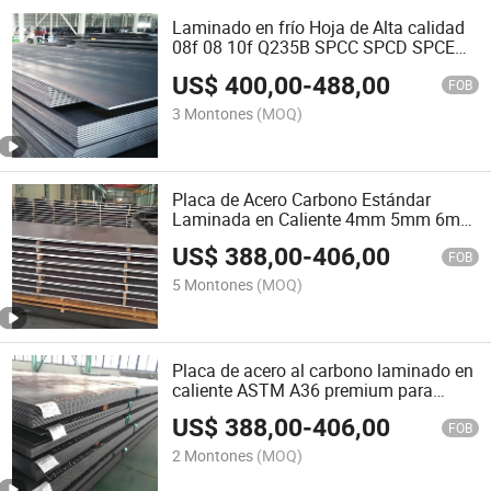
Laminado en frío Hoja de Alta calidad
08f 08 10f Q235B SPCC SPCD SPCE
Q3555b ST12 Bright SUFace MS hojas
US$
400,00
-
488,00
0,3mm a. 3mm espesor
FOB
1000mm/1250mm Chapa de acero al
3 Montones
(MOQ)
carbono suave
Placa de Acero Carbono Estándar
Laminada en Caliente 4mm 5mm 6mm
8mm 10mm 12mm Placa de Acero
US$
388,00
-
406,00
Checada Q235B Placa de Acero
FOB
Checada
5 Montones
(MOQ)
Placa de acero al carbono laminado en
caliente ASTM A36 premium para
construcción
US$
388,00
-
406,00
FOB
2 Montones
(MOQ)