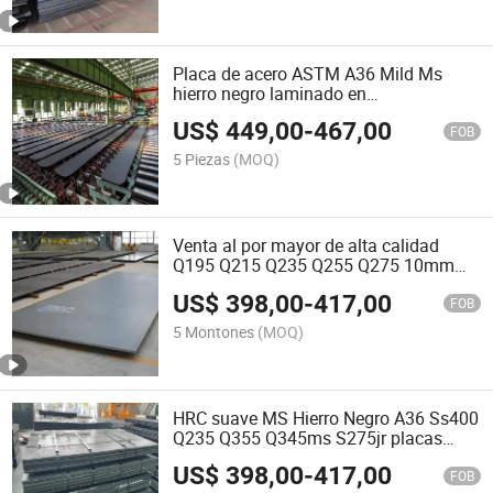
Placa de acero ASTM A36 Mild Ms
hierro negro laminado en
caliente/acodado de acero de bajo
US$
449,00
-
467,00
carbono precio de chapa de material de
FOB
construcción
5 Piezas
(MOQ)
Venta al por mayor de alta calidad
Q195 Q215 Q235 Q255 Q275 10mm
Placa de acero al carbono de grosor
US$
398,00
-
417,00
FOB
5 Montones
(MOQ)
HRC suave MS Hierro Negro A36 Ss400
Q235 Q355 Q345ms S275jr placas
Fabricante bobina de chapa de acero
US$
398,00
-
417,00
laminado en caliente de baja emisión
FOB