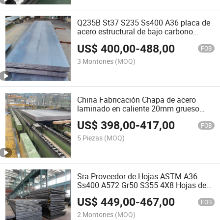
Q235B St37 S235 Ss400 A36 placa de
acero estructural de bajo carbono
Plancha de hierro laminado en caliente
US$
400,00
-
488,00
FOB
3 Montones
(MOQ)
China Fabricación Chapa de acero
laminado en caliente 20mm grueso
Q355b ASTM Placa de acero al
US$
398,00
-
417,00
carbono suave
FOB
5 Piezas
(MOQ)
Sra Proveedor de Hojas ASTM A36
Ss400 A572 Gr50 S355 4X8 Hojas de
Metal Placas de Acero al Carbono
US$
449,00
-
467,00
Suave
FOB
2 Montones
(MOQ)