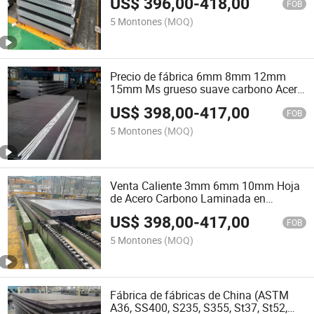
US$
396,00
-
418,00
FOB
5 Montones
(MOQ)
Precio de fábrica 6mm 8mm 12mm
15mm Ms grueso suave carbono Acero
planchas pilas de chapa Acero
US$
398,00
-
417,00
FOB
5 Montones
(MOQ)
Venta Caliente 3mm 6mm 10mm Hoja
de Acero Carbono Laminada en
Caliente Q235 Q345 A36 Ss400 Placa
US$
398,00
-
417,00
de Acero Carbono
FOB
5 Montones
(MOQ)
Fábrica de fábricas de China (ASTM
A36, SS400, S235, S355, St37, St52,