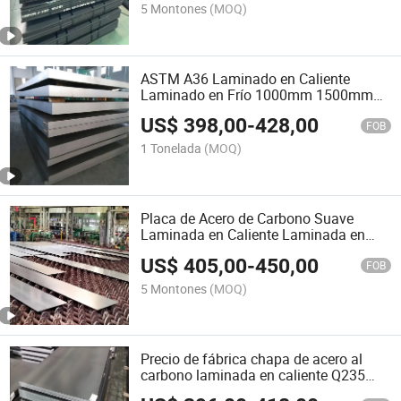
de carbono Precio de la placa
5 Montones
(MOQ)
ASTM A36 Laminado en Caliente
Laminado en Frío 1000mm 1500mm
Ancho Hoja de Acero Suave/ Acero al
US$
398,00
-
428,00
Carbono Placa
FOB
1 Tonelada
(MOQ)
Placa de Acero de Carbono Suave
Laminada en Caliente Laminada en
Frío 3mm Estándar A36 S235jr Ss400
US$
405,00
-
450,00
T37 Q355 Q235B
FOB
5 Montones
(MOQ)
Precio de fábrica chapa de acero al
carbono laminada en caliente Q235
Q355 S235jr S275jr S355jr