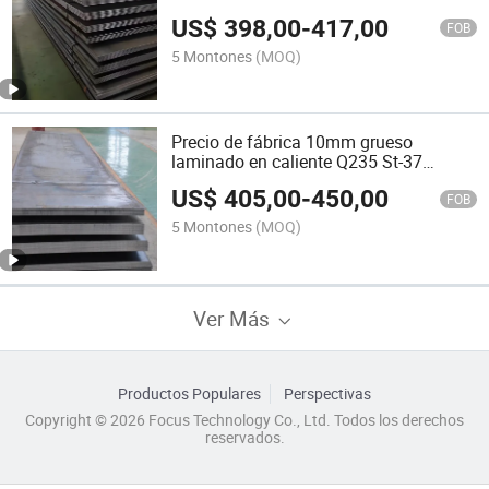
Q235B, Q345B) MS laminado en
US$
398,00
-
417,00
caliente Chapa de acero al carbono
FOB
suave para materiales de construcción
5 Montones
(MOQ)
y construcción
Precio de fábrica 10mm grueso
laminado en caliente Q235 St-37
S235jr S355jr Chapa de acero para
US$
405,00
-
450,00
construcción
FOB
5 Montones
(MOQ)
Ver Más
Productos Populares
Perspectivas
Copyright © 2026 Focus Technology Co., Ltd. Todos los derechos
reservados.