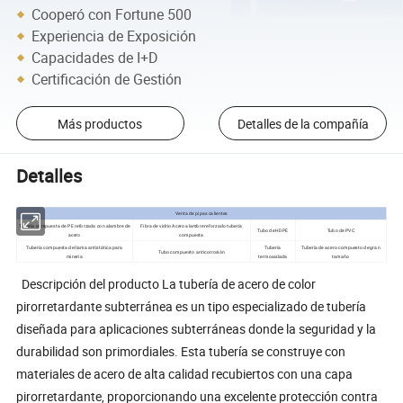
Cooperó con Fortune 500
Experiencia de Exposición
Capacidades de I+D
Certificación de Gestión
Más productos
Detalles de la compañía
Detalles
Venta de pipas calientes
Tubería compuesta de PE reforzada con alambre de
Fibra de vidrio Acero alambre reforzado tubería
Tubo de HDPE
Tubo de PVC
acero
compuesta
Tubería compuesta de llama antistática para
Tubería
Tubería de acero compuesto de gran
Tubo compuesto anticorrosión
minería
termoaislada
tamaño
Descripción del producto La tubería de acero de color
pirorretardante subterránea es un tipo especializado de tubería
diseñada para aplicaciones subterráneas donde la seguridad y la
durabilidad son primordiales. Esta tubería se construye con
materiales de acero de alta calidad recubiertos con una capa
pirorretardante, proporcionando una excelente protección contra