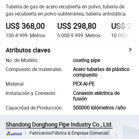
Tubería de gas de acero recubierta en polvo, tubería de
gas recubierta en polvo subterránea, tubería antistática
US$ 368,00
US$ 298,80
US$ 211
100-4.999
Metros
5.000-9.999
Metros
10.000+
Met
Atributos claves
No. de Modelo.
:
coating pipe
Compuesto de materiales
:
Acero tuberías de plástico
compuesto
Material
:
PEX-Al-PE
Instalación y Conexión
:
Conexión eléctrica de
fusión
Capacidad de Producción
:
500000 kilómetros /año
Shandong Donghong Pipe Industry Co., Ltd.
Fabricante/Fábrica & Empresa Comercial