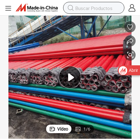
Abrir
Vídeo
1
/
6