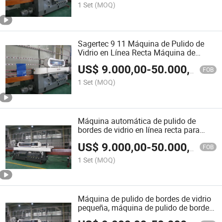
1 Set
(MOQ)
Sagertec 9 11 Máquina de Pulido de
Vidrio en Línea Recta Máquina de
Biselado de Vidrio
US$
9.000,00
-
50.000,00
FOB
1 Set
(MOQ)
Máquina automática de pulido de
bordes de vidrio en línea recta para
vidrio arquitectónico y de muebles,
US$
9.000,00
-
50.000,00
máquina de pulido de bordes de vidrio
FOB
de doble cabeza, equipo de biselado de
1 Set
(MOQ)
espejos
Máquina de pulido de bordes de vidrio
pequeña, máquina de pulido de bordes
de vidrio en línea recta