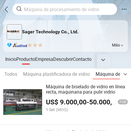
Sager Technology Co., Ltd.
Más
Inicio
Producto
Empresa
Descubrir
Contacto
Todos
Máquina plastificadora de vidrio
Máquina de canto
Máquina de biselado de vidrio en línea
recta, maquinaria para pulir vidrio
US$
9.000,00
-
50.000,00
FOB
1 Set
(MOQ)