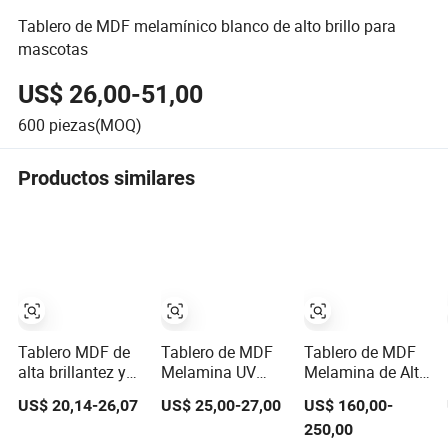
Tablero de MDF melamínico blanco de alto brillo para
mascotas
US$ 26,00-51,00
600
piezas(MOQ)
Productos similares
Tablero MDF de
Tablero de MDF
Tablero de MDF
alta brillantez y
Melamina UV
Melamina de Alta
antiarañazos
Blanco Brillante
Calidad 12mm
US$ 20,14-26,07
US$ 25,00-27,00
US$ 160,00-
Leberg para
para Gabinete
15mm 18mm /
250,00
armario de
(ZH977)
Tablero de MDF