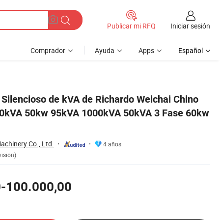
Iniciar sesión
Publicar mi RFQ
Comprador
Ayuda
Apps
Español
 3 Fase 60kw Generación
 Silencioso de kVA de Richardo Weichai Chino
0kVA 50kw 95kVA 1000kVA 50kVA 3 Fase 60kw
chinery Co., Ltd.
4 años
visión)
0-100.000,00