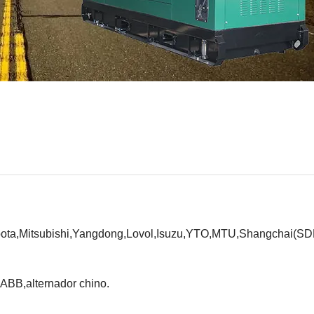
bota,Mitsubishi,Yangdong,Lovol,Isuzu,YTO,MTU,Shangchai(SD
,ABB,alternador chino.