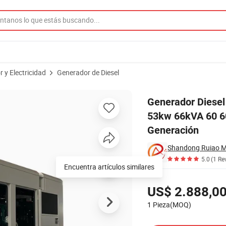
 y Electricidad
Generador de Diesel
Richardo Weichai Chino 53kw 66kVA 60 60kVA 50kw 95kVA 1000kVA 50kVA
Generador Diesel
53kw 66kVA 60 6
Generación
Shandong Ruiao Ma
5.0
(1 Re
Encuentra artículos similares
Precios
US$ 2.888,0
1 Pieza(MOQ)
Contactar al Proveedor