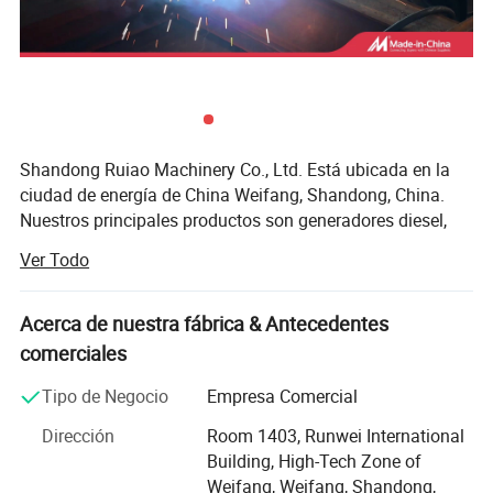
Kaipu
Doosan
Kubota
Leroy somer
Aguas profundas
Mitsubishi
Maratón
Shandong Ruiao Machinery Co., Ltd. Está ubicada en la
COMAP
Yangdong
ciudad de energía de China Weifang, Shandong, China.
MECC alte
lixise
Nuestros principales productos son generadores diesel,
Lovol
ABB
Smartgen
generadores de gas, motores diesel, bombas de agua
Ver Todo
Alternador chino
diesel, etc. Productos de motores diesel incluyendo
Isuzu
motores diesel Weifang serie entera, ZH2110, ZH490,
ZH4100,
Acerca de nuestra fábrica & Antecedentes
Año
comerciales
ZH4105, R6105, 6126ZLD, 618ZLD, etc. que utilizan la
MTU
tecnología Ricardo. Potencia 15-225 kw, velocidad 1500-
Tipo de Negocio
Empresa Comercial
2200r/min 3000r/min, con bajo consumo de combustible,
Shangai
Dirección
Room 1403, Runwei International
fiabilidad, par, buen funcionamiento, mantenimiento y
Building, High-Tech Zone of
Cummins
otras características prácticas. Ampliamente utilizado en
Weifang, Weifang, Shandong,
generación de energía, operaciones fijas, lucha contra