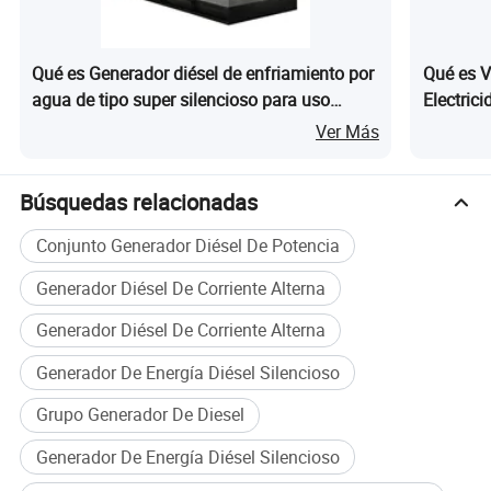
Qué es Generador diésel de enfriamiento por
Qué es V
agua de tipo super silencioso para uso
Electric
doméstico industrial al aire libre de Weifang
Venta 11
Ver Más
por Weichai Yuchai Ricardo 25kw 30kVA
50kVA
Búsquedas relacionadas
Conjunto Generador Diésel De Potencia
Generador Diésel De Corriente Alterna
Generador Diésel De Corriente Alterna
Generador De Energía Diésel Silencioso
A)UN BOTÓN DE INICIO.
Grupo Generador De Diesel
b) Protección contra sobrecarga.
Generador De Energía Diésel Silencioso
Cuando la carga del usuario supera la potencia nominal del generador