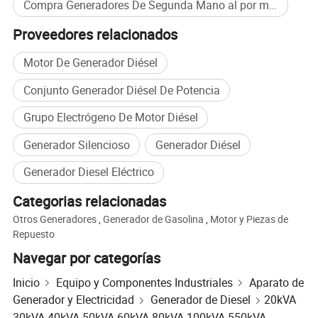
Compra Generadores De Segunda Mano al por mayor
durante la sobrecarga, el generador también mostrará una alarma de
parada.
Proveedores relacionados
c)protección contra sobrecorriente.
Motor De Generador Diésel
En caso de sobrecorriente, cuando la carga del usuario supera la
Conjunto Generador Diésel De Potencia
corriente nominal del generador diésel, el generador también mostrará
Grupo Electrógeno De Motor Diésel
una alarma de parada.
Generador Silencioso
Generador Diésel
D)Protección de baja presión de aceite.
Generador Diesel Eléctrico
Cuando la presión del aceite en el generador es baja o alcanza el nivel
de advertencia, el generador también emitirá una alarma de presión
Categorias relacionadas
baja de aceite y se apagará.
Otros Generadores
,
Generador de Gasolina
,
Motor y Piezas de
Repuesto
e) protección contra altas temperaturas del agua.
Navegar por categorías
Cuando la temperatura del agua es alta, cuando la temperatura del
Inicio
Equipo y Componentes Industriales
Aparato de
depósito de agua del generador móvil alcanza más de 98 grados, el
Generador y Electricidad
Generador de Diesel
20kVA
módulo de control del generador detectará una advertencia de
30kVA 40kVA 50kVA 60kVA 80kVA 100kVA 550kVA
temperatura del agua y se apagará para su protección.