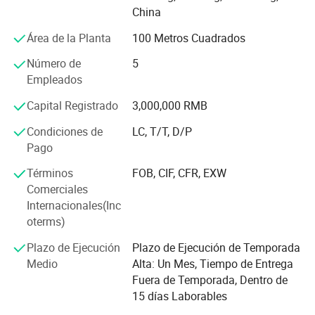
Perkins
China
incendios y otros campos.
Área de la Planta
100 Metros Cuadrados
Volvo
Nuestra potencia de generador de 5kVA a 2500 kVA. Tipo
abierto, tipo de carrocería, tipo silencioso, tipo de
Número de
5
remolque, Generadores diésel totalmente automáticos,
Empleados
etc. podemos personalizarlo de acuerdo con sus
Capital Registrado
3,000,000 RMB
necesidades especiales. Está acoplado por motores de
Marca mundialmente famosos como PERKINS,
Condiciones de
LC, T/T, D/P
CUMMINS, DEUTZ, STEYR, RICARDO, Volvo, Weichai etc,
Pago
Opciones Marca
con la Marca de alternador mundialmente famosa como
STAMFORD, MARATHON, LEROY SOMER, etc. ventaja de
Términos
FOB, CIF, CFR, EXW
menos ruido, vibración más baja, arranque fácil,
Comerciales
rendimiento fiable, ampliamente utilizado en fábricas,
Internacionales(Inc
Motor y alternador para usted elija
minas, bancos, hospitales, telecomunicaciones,
oterms)
producción de petróleo, construcción de edificios de gran
Plazo de Ejecución
Plazo de Ejecución de Temporada
altura, comunicaciones, seguridad médica, construcción
Medio
Alta: Un Mes, Tiempo de Entrega
de carreteras, minas, centrales eléctricas independientes y
Fuera de Temporada, Dentro de
otros proyectos y otros campos.
15 días Laborables
La empresa presta atención a la satisfacción del cliente y