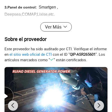
Smartgen ,
3.Panel de control:
Deepsea,COMAP,Lixise,etc.
Ver Más
4.ATS:
Aisikai,Yongxun u otra Marca según sus
necesidades.
Sobre el proveedor
Este proveedor ha sido auditado por CTI. Verifique el informe
en
el sitio web oficial de CTI
con el ID "
QIP-ASR265601
". Los
artículos marcados como "
" están certificados.
Motor
Alternador
Panel de control
Weifang Ricardo
Weichai
Yuchai
Deutz