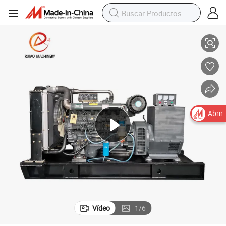
sel Silenciosos de Segunda Mano en Venta
20kVA 30kVA 40kVA 50kVA 60kVA 80kVA 100kVA 550kVA Generadores Dié
Abrir
Vídeo
1
/
6