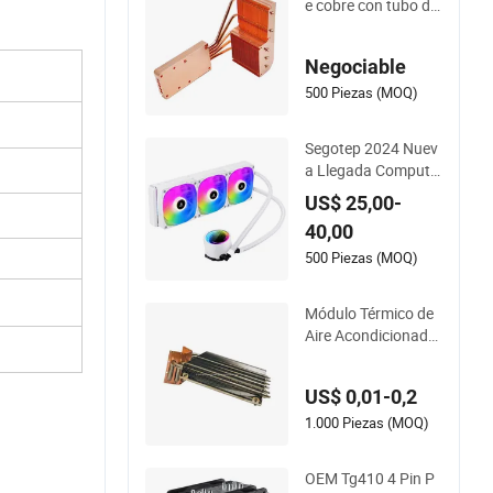
e cobre con tubo de
calor para proyecto
r
Negociable
500 Piezas (MOQ)
Segotep 2024 Nuev
a Llegada Computa
dora PC Gaming A
US$ 25,00-
MD Intel Argb 360 E
40,00
nfriamiento por Agu
a Líquido Cooler
500 Piezas (MOQ)
Módulo Térmico de
Aire Acondicionado
para Equipos LED
US$ 0,01-0,2
1.000 Piezas (MOQ)
OEM Tg410 4 Pin P