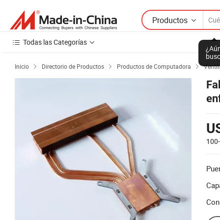
Productos
Todas las Categorías
¿Aún
busc
Inicio
Directorio de Productos
Productos de Computadora
Ventil



Fa
en
tub
co
U
100
Puer
Cap
Con