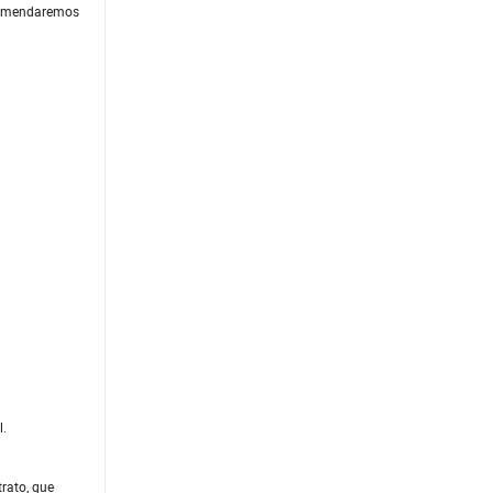
recomendaremos
l.
trato, que