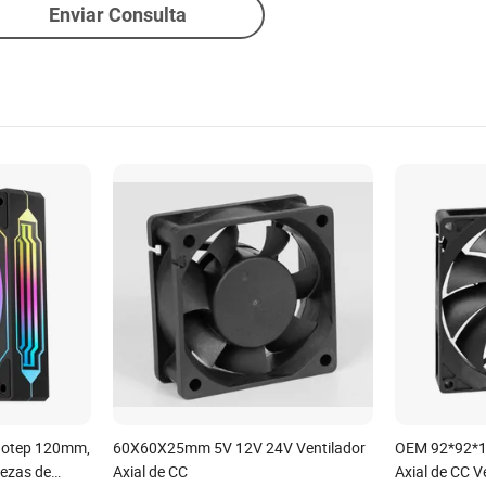
Enviar Consulta
egotep 120mm,
60X60X25mm 5V 12V 24V Ventilador
OEM 92*92*1
iezas de
Axial de CC
Axial de CC Ve