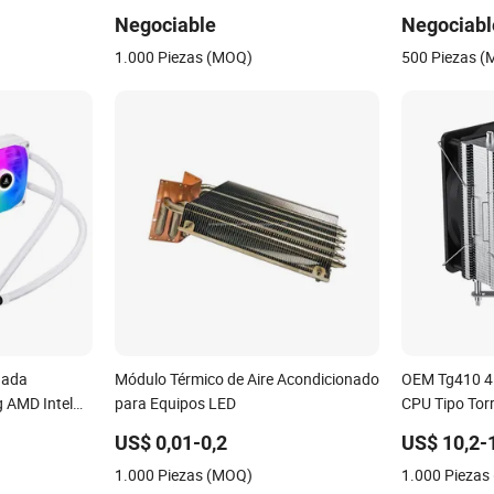
idad
Escobillas de
Negociable
Negociabl
1.000 Piezas (MOQ)
500 Piezas 
gada
Módulo Térmico de Aire Acondicionado
OEM Tg410 4 
 AMD Intel
para Equipos LED
CPU Tipo Torr
or Agua
Disipador de
US$ 0,01-0,2
US$ 10,2-
Unidades de 
1.000 Piezas (MOQ)
1.000 Piezas
Fondo de Cob