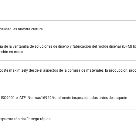
calidad es nuestra cultura.
a de la ventanilla de soluciones de diseño y fabricación del molde diseñar (DFM) li
ucción en masa.
 coste maximizely desde el aspectos de la compra de materiales, la producción, pr
 ISO9001 e IATF Normas16949/totalmente inspeccionados antes de paquete.
espuesta rápida/Entrega rápida.