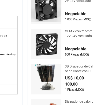
2V 24V Ventilador A
xial de CC
Negociable
1.000 Piezas (MOQ)
OEM 92*92*15mm
12V 24V Ventilador
bre de
Axial de CC Ventilad
or Axial Sin Escobill
Negociable
as de CC
500 Piezas (MOQ)
ocesamiento y
3D Disipador de Cal
or de Cobre con Cá
mara de Vapor/ 3D
US$ 10,00-
Disipador de Calor d
100,00
e Aire con Cambio d
e Fase de Cobre
1 Pieza (MOQ)
Disipador de calor d