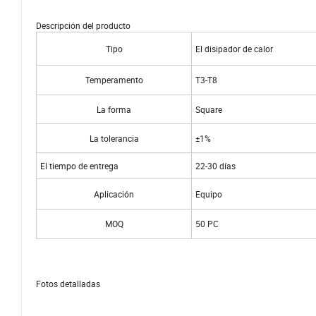
Descripción del producto
Tipo
El disipador de calor
Temperamento
T3-T8
La forma
Square
La tolerancia
±1%
El tiempo de entrega
22-30 días
Aplicación
Equipo
MOQ
50 PC
Fotos detalladas