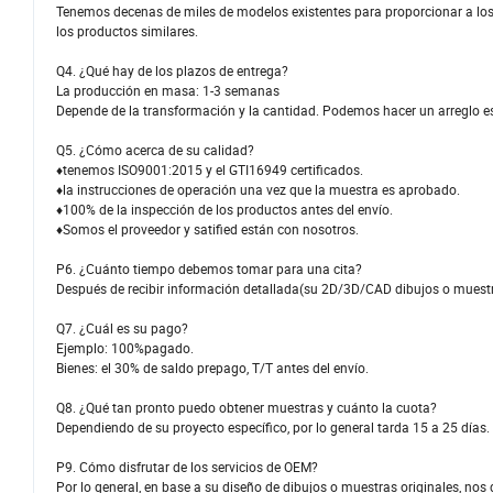
Tenemos decenas de miles de modelos existentes para proporcionar a los 
los productos similares.
Q4. ¿Qué hay de los plazos de entrega?
La producción en masa: 1-3 semanas
Depende de la transformación y la cantidad. Podemos hacer un arreglo esp
Q5. ¿Cómo acerca de su calidad?
♦tenemos ISO9001:2015 y el GTI16949 certificados.
♦la instrucciones de operación una vez que la muestra es aprobado.
♦100% de la inspección de los productos antes del envío.
♦Somos el proveedor y satified están con nosotros.
P6. ¿Cuánto tiempo debemos tomar para una cita?
Después de recibir información detallada(su 2D/3D/CAD dibujos o muestra
Q7. ¿Cuál es su pago?
Ejemplo: 100%pagado.
Bienes: el 30% de saldo prepago, T/T antes del envío.
Q8. ¿Qué tan pronto puedo obtener muestras y cuánto la cuota?
Dependiendo de su proyecto específico, por lo general tarda 15 a 25 días. E
P9. Cómo disfrutar de los servicios de OEM?
Por lo general, en base a su diseño de dibujos o muestras originales, nos