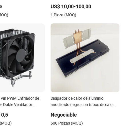
 CC
Calor de Aire con Cambio de Fase de
e
US$ 10,00-100,00
Cobre
(MOQ)
1 Pieza (MOQ)
Pin PWM Enfriador de
Disipador de calor de aluminio
e Doble Ventilador
anodizado negro con tubos de calor
 Calor de CPU 180W 4
para instrumento electrónico
10,5
Negociable
6mm Tubo de Calor
 (MOQ)
500 Piezas (MOQ)
re Soldadura