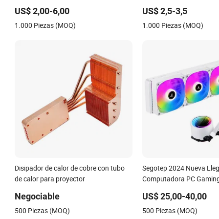
Disipador de Calor Granallado
computadora de alta cal
US$ 2,00-6,00
US$ 2,5-3,5
Anodizado Enfriamiento de Aluminio
1.000 Piezas (MOQ)
1.000 Piezas (MOQ)
Disipador de Calor
Disipador de calor de cobre con tubo
Segotep 2024 Nueva Lle
de calor para proyector
Computadora PC Gaming
Argb 360 Enfriamiento p
Negociable
US$ 25,00-40,00
Líquido Cooler
500 Piezas (MOQ)
500 Piezas (MOQ)