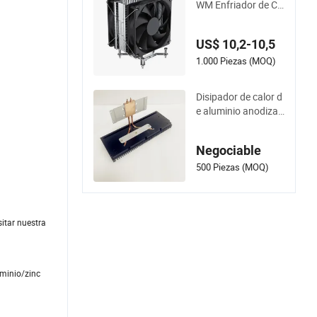
WM Enfriador de CP
U Tipo Torre Doble V
entilador Disipador
US$ 10,2-10,5
de Calor de CPU 18
0W 4 Unidades de 6
1.000 Piezas (MOQ)
mm Tubo de Calor F
ondo de Cobre Sold
Disipador de calor d
adura
e aluminio anodizad
o negro con tubos d
e calor para instrum
Negociable
ento electrónico
500 Piezas (MOQ)
itar nuestra
uminio/zinc