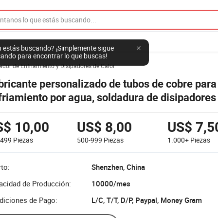
 estás buscando? ¡Simplemente sigue
ando para encontrar lo que buscas!
ador de Enfriamiento y Disipadores de Calor
bricante personalizado de tubos de cobre para
friamiento por agua, soldadura de disipadores 
o de cobre, disipador de calor, tubo de calor, a
bre, tubo de enfriamiento
S$ 10,00
US$ 8,00
US$ 7,5
-499
Piezas
500-999
Piezas
1.000+
Piezas
to:
Shenzhen, China
acidad de Producción:
10000/mes
diciones de Pago:
L/C, T/T, D/P, Paypal, Money Gram