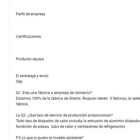
Perfil de empresa
Certificaciones
Producto equipo
El embalaje y envío
Sdp
Q1. Eres una fábrica o empresa de comercio?
Estamos 100% de la fábrica de directo. Ruiquan tienen 3 fábricas, la se
fábrica.
La Q2. ¿Qué tipo de servicio de producción proporcionan?
Todo tipo de disipador de calor incluida la extrusión de aluminio disipador 
fundición de piezas, tubo de calor y ventiladores de refrigeración.
P3.Lo que si quiero el modelo existente?