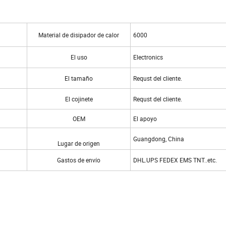
Material de disipador de calor
6000
El uso
Electronics
El tamaño
Requst del cliente.
El cojinete
Requst del cliente.
OEM
El apoyo
Guangdong, China
Lugar de origen
Gastos de envío
DHL.UPS FEDEX EMS TNT..etc.