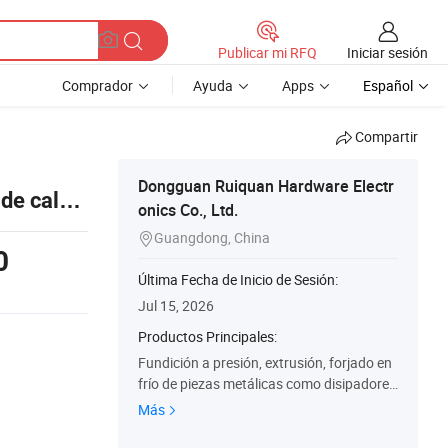
Iniciar sesión
Publicar mi RFQ
Comprador
Ayuda
Apps
Español
Compartir
Dongguan Ruiquan Hardware Electr
de calor,
onics Co., Ltd.
leta de
Guangdong, China

0
Última Fecha de Inicio de Sesión:
Jul 15, 2026
Productos Principales:
Fundición a presión, extrusión, forjado en
frío de piezas metálicas como disipadores
de calor, carcasas y recintos, radiadores d
Más
e CPU para industrias de nueva energía, in
dustrias de iluminación, comunicación Ind