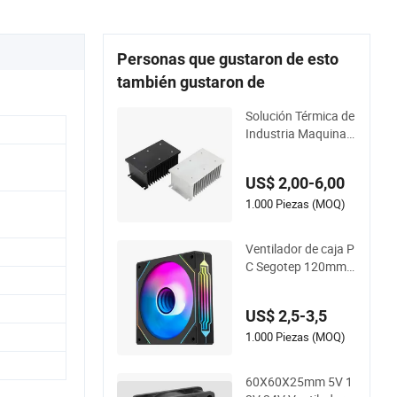
Personas que gustaron de esto
también gustaron de
Solución Térmica de
Industria Maquinad
o de Cobre y Alumini
o Disipador de Calor
US$ 2,00-6,00
Granallado Anodiza
do Enfriamiento de
1.000 Piezas (MOQ)
Aluminio Disipador
de Calor
Ventilador de caja P
C Segotep 120mm, i
luminación Argb PW
M, piezas de compu
US$ 2,5-3,5
tadora de alta calid
ad
1.000 Piezas (MOQ)
60X60X25mm 5V 1