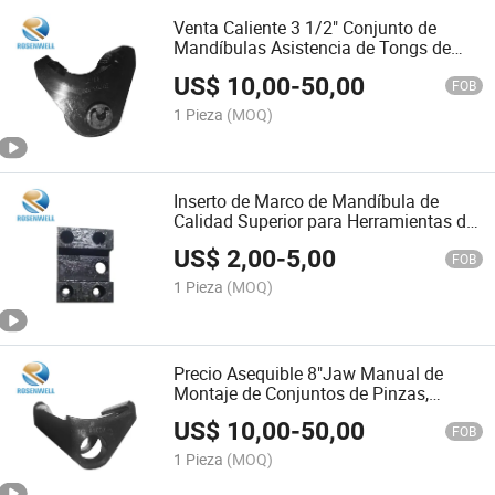
Venta Caliente 3 1/2" Conjunto de
Mandíbulas Asistencia de Tongs de
Poder Deslizadores Insertar Conjunto
US$
10,00
-
50,00
de Mandíbulas para Manejo
FOB
Tools#Zq203-067-1#Zq203-068-
1 Pieza
(MOQ)
1#Zq203-052#Zq203-064
Inserto de Marco de Mandíbula de
Calidad Superior para Herramientas de
Manejo Sdxl, Troqueles y
US$
2,00
-
5,00
Inserts#Zq203-067-1#Zq203-068-
FOB
1#Zq203-052#Zq203-064
1 Pieza
(MOQ)
Precio Asequible 8"Jaw Manual de
Montaje de Conjuntos de Pinzas,
Deslizadores, Troqueles e Inserciones
US$
10,00
-
50,00
para Piezas de Maquinaria Petrolera
FOB
#Zq203-067-1#Zq203-068-1#Zq203-
1 Pieza
(MOQ)
052#Zq203-064