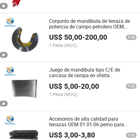
052#Zq203-064#02-00
Conjunto de mandíbula de tenaza de
potencia de campo petrolero OEM,
inserciones de resbalón y mandíbulas
US$
50,00
-
200,00
para Oilfield#Zq203-069#Zq203-
FOB
098#Zq203-013#Zq203-250#Zq203-
1 Pieza
(MOQ)
247
Juego de mandíbula tipo C/E de
carcasa de rampa en oferta
herramienta de manejo deslizante
US$
5,00
-
20,00
Insert#Zq203-067-1#Zq203-068-
FOB
1#Zq203-052#Zq203-064#Zq203-013
1 Pieza
(MOQ)
Accesorios de alta calidad para
tenazas OEM 01.01-06 perno para
piezas de maquinaria petrolera
US$
3,00
-
3,80
Tools#Zq203-072#Zq203-067-
FOB