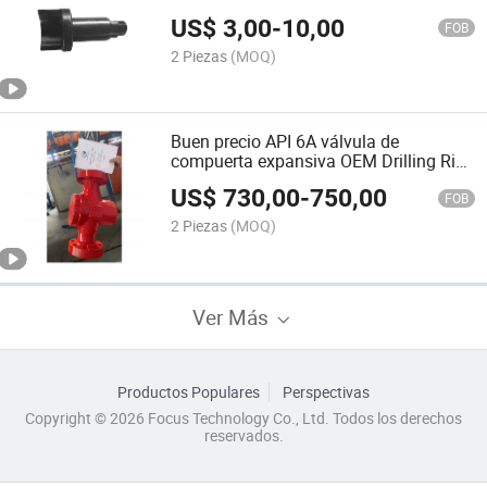
Buena Calidad #01.01.01-02#Zq203-
US$
3,00
-
10,00
044#Zq203-046#Zq203-069#Zq203-
FOB
072#Zq203-066-1
2 Piezas
(MOQ)
Buen precio API 6A válvula de
compuerta expansiva OEM Drilling Rig
Accesorios Herramientas de
US$
730,00
-
750,00
perforación de cuerpo de válvula
FOB
2 Piezas
(MOQ)
Ver Más
Productos Populares
Perspectivas
Copyright © 2026 Focus Technology Co., Ltd. Todos los derechos
reservados.