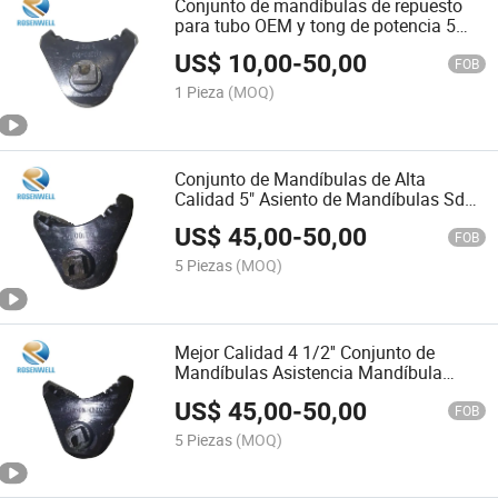
Conjunto de mandíbulas de repuesto
para tubo OEM y tong de potencia 5
1/2" para slips de perforación y
US$
10,00
-
50,00
matrices de tong de potencia
FOB
Inserts#Zq203-052#Zq203-
1 Pieza
(MOQ)
064#Zq203-065-1#01.06-07
Conjunto de Mandíbulas de Alta
Calidad 5" Asiento de Mandíbulas Sdxl
para Inserciones de Dies de Poder para
US$
45,00
-
50,00
Manejo Tools#Zq203-065-1#Zq203-
FOB
066-1#Zq203-067-1#Zq203-068-
5 Piezas
(MOQ)
1#Zq203-052
Mejor Calidad 4 1/2'' Conjunto de
Mandíbulas Asistencia Mandíbula
Ensamblaje Nuevos Troqueles de Tong
US$
45,00
-
50,00
Insertos Deslizantes para Perforación
FOB
Tools#Zq203-067-1#Zq203-068-
5 Piezas
(MOQ)
1#Zq203-052#Zq203-064