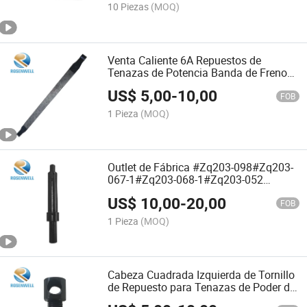
1#Zq203-068-1#Zq203-052#Zq203-
10 Piezas
(MOQ)
064
Venta Caliente 6A Repuestos de
Tenazas de Potencia Banda de Freno
para Accesorios de Plataforma
US$
5,00
-
10,00
Tools#02-00#Zq203-245#Zq203-067-
FOB
1#Zq203-068-1#Zq203-052#Zq203-
1 Pieza
(MOQ)
064
Outlet de Fábrica #Zq203-098#Zq203-
067-1#Zq203-068-1#Zq203-052
Pasador de Banda de Freno para
US$
10,00
-
20,00
Garras de Potencia de Campo Petrolero
FOB
Repuestos
1 Pieza
(MOQ)
Cabeza Cuadrada Izquierda de Tornillo
de Repuesto para Tenazas de Poder de
Calidad Superior para Plataforma