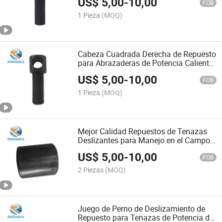
US$
5,00
-
10,00
Petrolera Accessories#01.06-
FOB
04#Zq203-052#Zq203-064#Zq203-
1 Pieza
(MOQ)
065#Zq203-243
Cabeza Cuadrada Derecha de Repuesto
para Abrazaderas de Potencia Caliente
Oilfield#01.06-07#Zq203-052#Zq203-
US$
5,00
-
10,00
064#01.06-07
FOB
1 Pieza
(MOQ)
Mejor Calidad Repuestos de Tenazas
Deslizantes para Manejo en el Campo
Petrolero Tools#Zq203-247#01.06-
US$
5,00
-
10,00
05#0102-20m#0102-13m#X04-11-388
FOB
2 Piezas
(MOQ)
Juego de Perno de Deslizamiento de
Repuesto para Tenazas de Potencia de