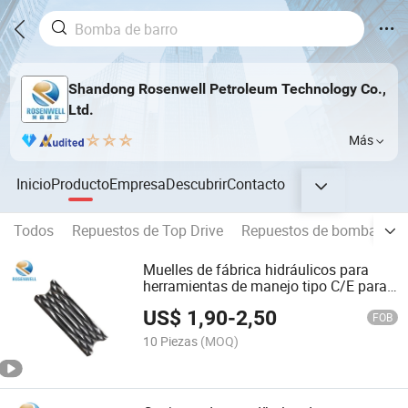
Shandong Rosenwell Petroleum Technology Co.,
Ltd.
Más
Inicio
Producto
Empresa
Descubrir
Contacto
Todos
Repuestos de Top Drive
Repuestos de bomba de l
Muelles de fábrica hidráulicos para
herramientas de manejo tipo C/E para
tubos de revestimiento Insert#16402-
US$
1,90
-
2,50
6#16401-6#16402-1#2177#2166
FOB
10 Piezas
(MOQ)