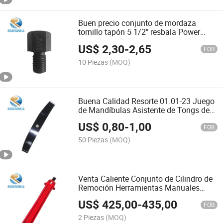
Buen precio conjunto de mordaza
tornillo tapón 5 1/2" resbala Power
Tongs Slips Repuestos Herramientas
US$
2,30
-
2,65
de entrega
FOB
10 Piezas
(MOQ)
Buena Calidad Resorte 01.01-23 Juego
de Mandíbulas Asistente de Tongs de
Potencia Repuestos para Herramientas
US$
0,80
-
1,00
de Mano
FOB
50 Piezas
(MOQ)
Venta Caliente Conjunto de Cilindro de
Remoción Herramientas Manuales
Tenazas Deslizadores para Perforación
US$
425,00
-
435,00
en Campo Petrolero Spares#Zq203-
FOB
067-1#Zq203-068-1#Zq203-
2 Piezas
(MOQ)