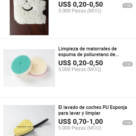
oso
US$
0,20
-
0,50
FOB
5.000 Piezas
(MOQ)
Limpieza de matorrales de
espuma de poliuretano de
esponja de cocina con estropajos
US$
0,20
-
0,50
FOB
5.000 Piezas
(MOQ)
El lavado de coches PU Esponja
para lavar y limpiar
US$
0,70
-
1,00
FOB
5.000 Piezas
(MOQ)