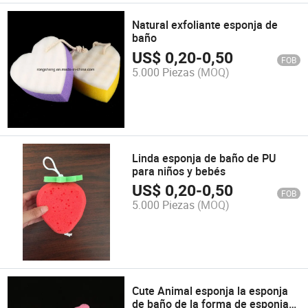
Natural exfoliante esponja de
baño
US$
0,20
-
0,50
FOB
5.000 Piezas
(MOQ)
Linda esponja de baño de PU
para niños y bebés
US$
0,20
-
0,50
FOB
5.000 Piezas
(MOQ)
Cute Animal esponja la esponja
de baño de la forma de esponja