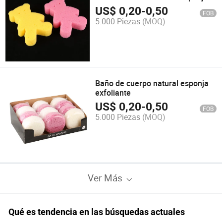
de baño para niños
US$
0,20
-
0,50
FOB
5.000 Piezas
(MOQ)
Baño de cuerpo natural esponja
exfoliante
US$
0,20
-
0,50
FOB
5.000 Piezas
(MOQ)
Ver Más
Qué es tendencia en las búsquedas actuales