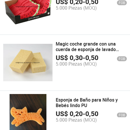
US$
0,20
-
0,50
FOB
5.000 Piezas
(MOQ)
Magic coche grande con una
cuerda de esponja de lavado
limpieza
US$
0,30
-
0,50
FOB
5.000 Piezas
(MOQ)
Esponja de Baño para Niños y
Bebés lindo PU
US$
0,20
-
0,50
FOB
5.000 Piezas
(MOQ)