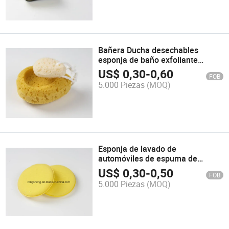
Bañera Ducha desechables
esponja de baño exfoliante
corporal
US$
0,30
-
0,60
FOB
5.000 Piezas
(MOQ)
Esponja de lavado de
automóviles de espuma de
limpieza de la Almohadilla de
US$
0,30
-
0,50
FOB
esponja lave
5.000 Piezas
(MOQ)