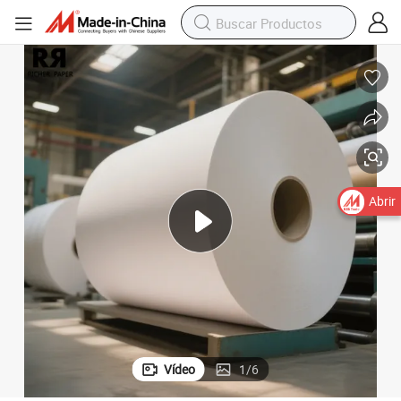
Abrir
Vídeo
1
/
6