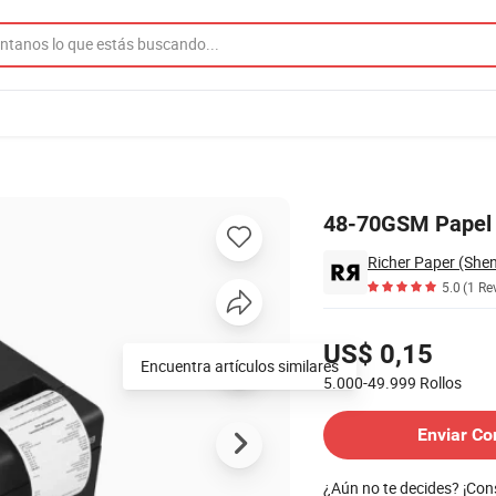
los
48-70GSM Papel T
Richer Paper (Shen
5.0
(1 Re
Precios
US$ 0,15
Encuentra artículos similares
5.000-49.999
Rollos
Contactar al Proveedor
Enviar Co
¿Aún no te decides? ¡Co