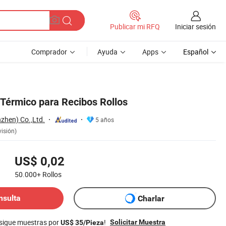
Iniciar sesión
Publicar mi RFQ
Comprador
Ayuda
Apps
Español
érmico para Recibos Rollos
zhen) Co.,Ltd.
5 años
visión)
US$ 0,02
50.000+
Rollos
nsulta
Charlar
nsigue muestras por
!
Solicitar Muestra
US$ 35/Pieza