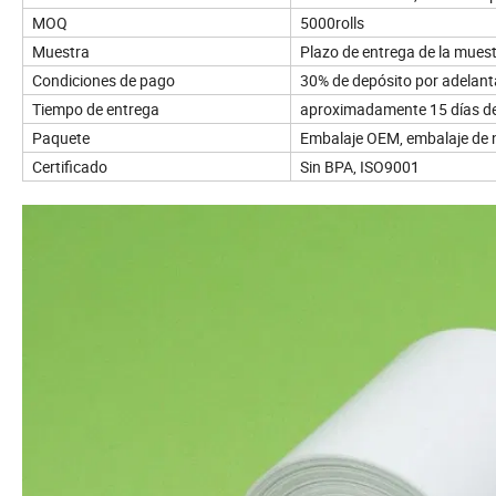
MOQ
5000rolls
Muestra
Plazo de entrega de la muest
Condiciones de pago
30% de depósito por adelanta
Tiempo de entrega
aproximadamente 15 días des
Paquete
Embalaje OEM, embalaje de nut
Certificado
Sin BPA, ISO9001