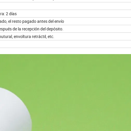
ra: 2 días
do, el resto pagado antes del envío
pués de la recepción del depósito.
ural, envoltura retráctil, etc.