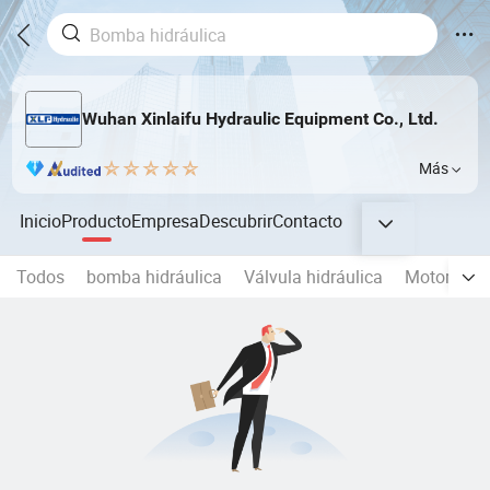
Wuhan Xinlaifu Hydraulic Equipment Co., Ltd.
Más
Inicio
Producto
Empresa
Descubrir
Contacto
Todos
bomba hidráulica
Válvula hidráulica
Motor hidr