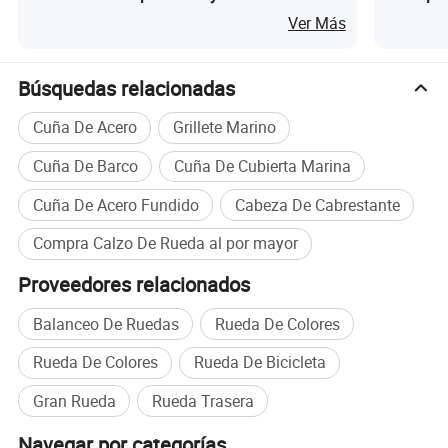
ozono y la corrosión.
Ver Más
Búsquedas relacionadas
Cuña De Acero
Grillete Marino
Cuña De Barco
Cuña De Cubierta Marina
Cuña De Acero Fundido
Cabeza De Cabrestante
Compra Calzo De Rueda al por mayor
Proveedores relacionados
Balanceo De Ruedas
Rueda De Colores
Rueda De Colores
Rueda De Bicicleta
Gran Rueda
Rueda Trasera
1. Una amplia gama de dureza
Navegar por categorías