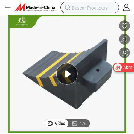
Abrir
Vídeo
1
/
6