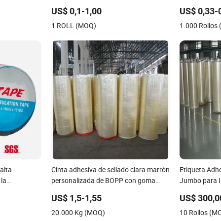
a / cinta de
de pared multipropósito tiras
Cinta de Enm
US$ 0,1-1,00
US$ 0,33-
o / cinta de
adhesivas removibles montaje
Acrílica PE
1 ROLL (MOQ)
1.000 Rollos
reutilizable fuerte pegajosa
transparente cinta nano
alta
Cinta adhesiva de sellado clara marrón
Etiqueta Adh
 la
personalizada de BOPP con goma
Jumbo para 
ido, chatarra
para embalaje en rollo jumbo
Sellado
US$ 1,5-1,55
US$ 300,0
ra envolver
20.000 Kg (MOQ)
10 Rollos (M
teriores