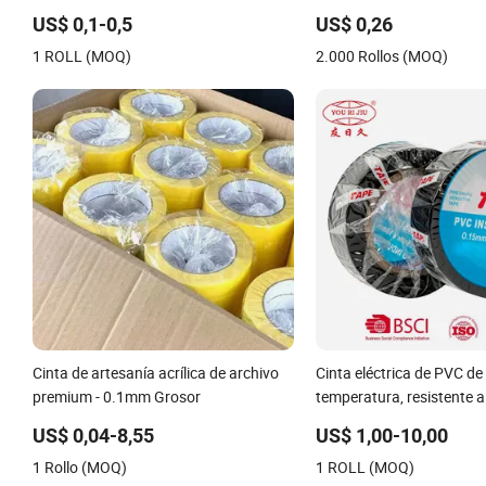
impermeable de grado económico
China / cinta autoadhesiv
US$ 0,1-0,5
US$ 0,26
personalizada a precio de fábrica, fácil
doble cara / cinta de butil
1 ROLL (MOQ)
2.000 Rollos (MOQ)
de rasgar
tela
Cinta de artesanía acrílica de archivo
Cinta eléctrica de PVC de 
premium - 0.1mm Grosor
temperatura, resistente a
intemperie, en rollo color
US$ 0,04-8,55
US$ 1,00-10,00
Nfr, precio de fábrica, pa
1 Rollo (MOQ)
1 ROLL (MOQ)
alambre en interiores y ex