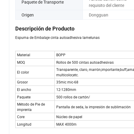
Paquete de Transporte
requisito del cliente
Origen
Dongguan
Descripción de Producto
Espuma de Embalaje cinta autoadhesiva lamelunas
Material
BOPP
MOQ
Rollos de 500 cintas autoadhesivas
Transparente, claro, marrón,importante,buff,amar
El color
multicolor,etc.
Grosor
35mic mic-68
El ancho
12-1280mm
Paquete
500 rollos de cartón/
Método de Pie de
Pantalla de seda, la impresión de sublimación
imprenta
Core
Núcleo de papel
Longitud
MAX 4000m