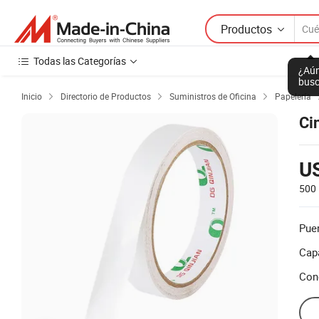
Productos
Todas las Categorías
¿Aún
busc
Inicio
Directorio de Productos
Suministros de Oficina
Papelería



Ci
US
500 
Puer
Cap
Con