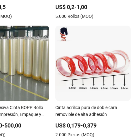
ascarar Cinta de Espuma
del hogar y manualidades
0,5
US$ 0,2-1,00
 (MOQ)
5.000 Rollos (MOQ)
esiva Cinta BOPP Rollo
Cinta acrílica pura de doble cara
Impresión, Empaque y
removible de alta adhesión
0-500,00
US$ 0,179-0,379
OQ)
2.000 Piezas (MOQ)