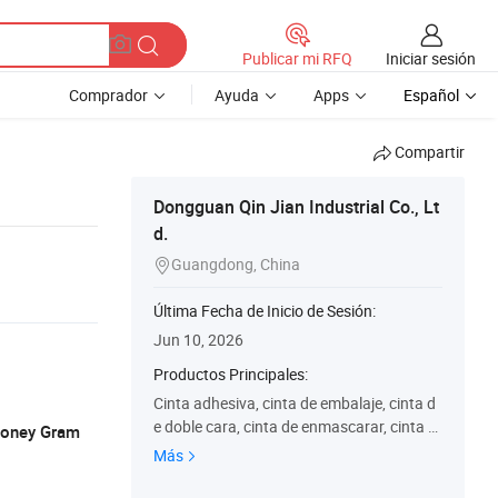
Iniciar sesión
Publicar mi RFQ
Comprador
Ayuda
Apps
Español
Compartir
Dongguan Qin Jian Industrial Co., Lt
d.
Guangdong, China

Última Fecha de Inicio de Sesión:
Jun 10, 2026
Productos Principales:
Cinta adhesiva, cinta de embalaje, cinta d
e doble cara, cinta de enmascarar, cinta d
 Money Gram
e oficina, cinta de bajo ruido, cinta de duct
Más
o, cinta de rollo jumbo, cinta BOPP, cinta d
e PVC