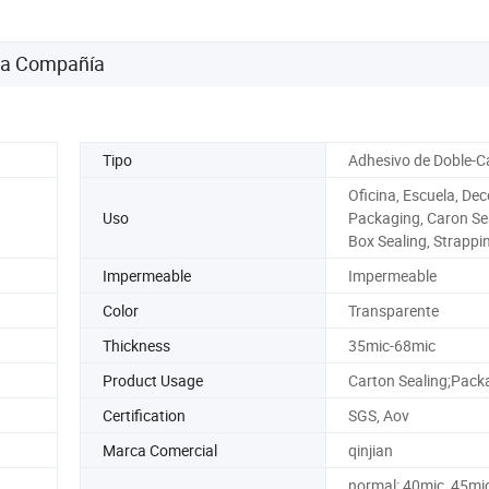
 la Compañía
Tipo
Adhesivo de Doble-C
Oficina, Escuela, Dec
Uso
Packaging, Caron Sea
Box Sealing, Strappi
Impermeable
Impermeable
Color
Transparente
Thickness
35mic-68mic
Product Usage
Carton Sealing;Pack
Certification
SGS, Aov
Marca Comercial
qinjian
normal: 40mic, 45mi