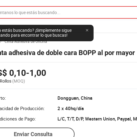
 estás buscando? ¡Simplemente sigue
ando para encontrar lo que buscas!
Cinta Adhesiva de Oficina

nta adhesiva de doble cara BOPP al por mayor
$ 0,10-1,00
Rollos
(MOQ)
to:
Dongguan, China
acidad de Producción:
2 x 40hq/día
diciones de Pago:
L/C, T/T, D/P, Western Union, Paypal,
Enviar Consulta