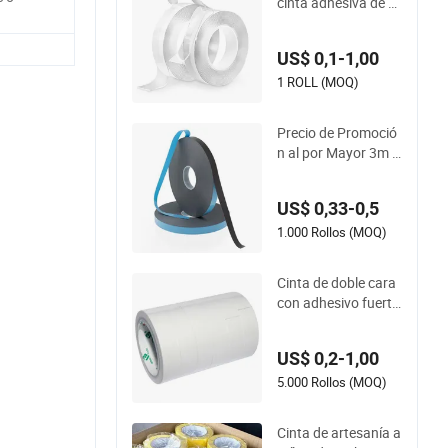
cinta adhesiva de d
oble cara Yourijiu (1
6.5FT/5M) cinta de
US$ 0,1-1,00
pared multipropósit
o tiras adhesivas re
1 ROLL (MOQ)
movibles montaje re
utilizable fuerte peg
Precio de Promoció
ajosa transparente
n al por Mayor 3m C
cinta nano
inta Adhesiva Acrílic
a Impermeable Cint
US$ 0,33-0,5
a de Enmascarar Ci
nta de Espuma Acríl
1.000 Rollos (MOQ)
ica PE
Cinta de doble cara
con adhesivo fuerte
de alta calidad para
decoración del hoga
US$ 0,2-1,00
r y manualidades
5.000 Rollos (MOQ)
Cinta de artesanía a