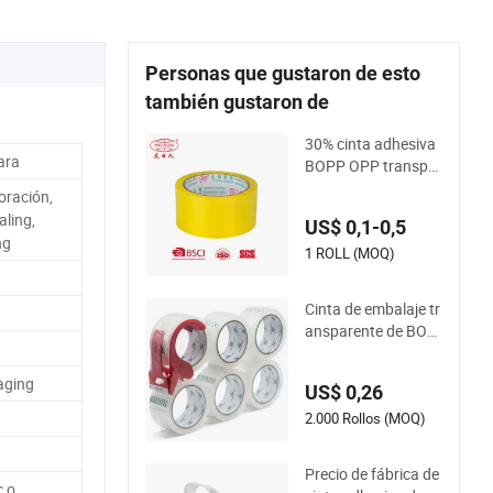
Personas que gustaron de esto
también gustaron de
30% cinta adhesiva
ara
BOPP OPP transpar
ente amarilla cristali
oración,
na impermeable de
ling,
US$ 0,1-0,5
grado económico p
ng
ersonalizada a preci
1 ROLL (MOQ)
o de fábrica, fácil de
rasgar
Cinta de embalaje tr
ansparente de BOP
P personalizada de
fábrica en China / ci
aging
US$ 0,26
nta autoadhesiva /
cinta de doble cara
2.000 Rollos (MOQ)
/ cinta de butilo / ci
nta de tela
Precio de fábrica de
c o