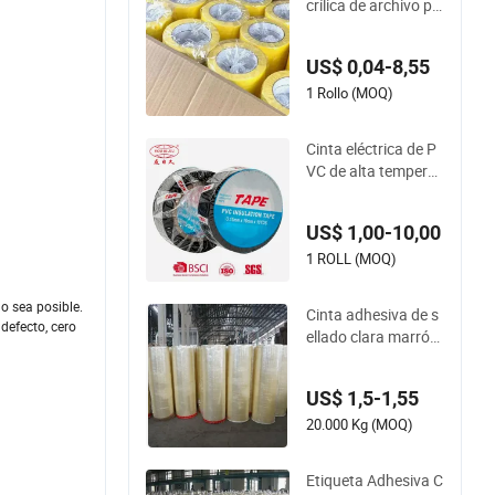
crílica de archivo pr
emium - 0.1mm Gro
sor
US$ 0,04-8,55
1 Rollo (MOQ)
Cinta eléctrica de P
VC de alta temperat
ura, resistente a la i
ntemperie, en rollo c
US$ 1,00-10,00
olorido, chatarra Nf
r, precio de fábrica,
1 ROLL (MOQ)
para envolver alam
bre en interiores y e
o sea posible.
Cinta adhesiva de s
xteriores
defecto, cero
ellado clara marrón
personalizada de B
OPP con goma para
US$ 1,5-1,55
embalaje en rollo ju
mbo
20.000 Kg (MOQ)
Etiqueta Adhesiva C