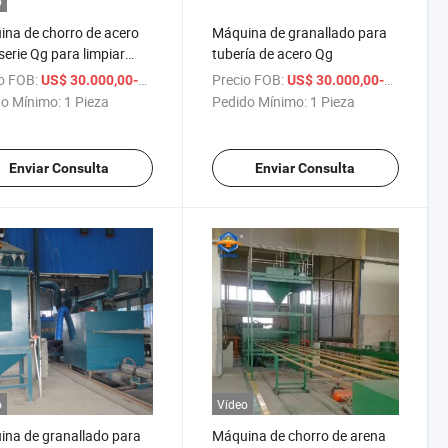
o
na de chorro de acero
Máquina de granallado para
 serie Qg para limpiar
tubería de acero Qg
ías
a
o FOB:
/ Pieza
Precio FOB:
US$ 30.000,00-50.000,00
US$ 30.000,00-50.000,00
o Mínimo:
1 Pieza
Pedido Mínimo:
1 Pieza
Enviar Consulta
Enviar Consulta
o
Vídeo
na de granallado para
Máquina de chorro de arena