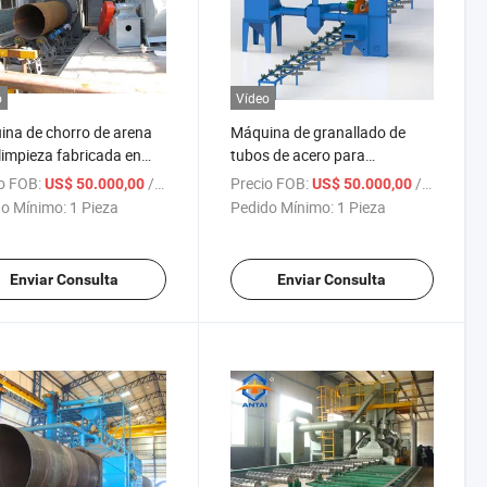
o
Vídeo
na de chorro de arena
Máquina de granallado de
limpieza fabricada en
tubos de acero para
a
desoxidado y desincrustado
o FOB:
/ Pieza
Precio FOB:
/ Pieza
US$ 50.000,00
US$ 50.000,00
o Mínimo:
1 Pieza
Pedido Mínimo:
1 Pieza
Enviar Consulta
Enviar Consulta