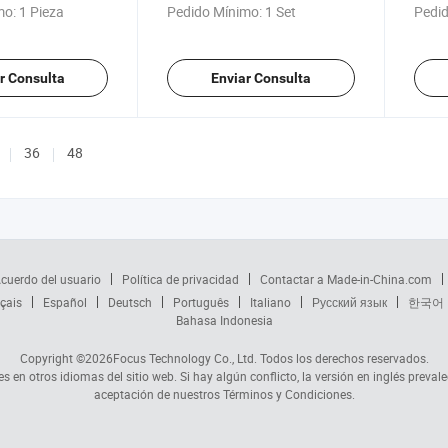
mas tanto en el
China
de ac
mo:
1 Pieza
Pedido Mínimo:
1 Set
Pedid
 en el exterior
r Consulta
Enviar Consulta
36
48
cuerdo del usuario
Política de privacidad
Contactar a Made-in-China.com
çais
Español
Deutsch
Português
Italiano
Русский язык
한국어
Bahasa Indonesia
Copyright ©2026
Focus Technology Co., Ltd.
Todos los derechos reservados.
s en otros idiomas del sitio web. Si hay algún conflicto, la versión en inglés prevale
aceptación de nuestros Términos y Condiciones.