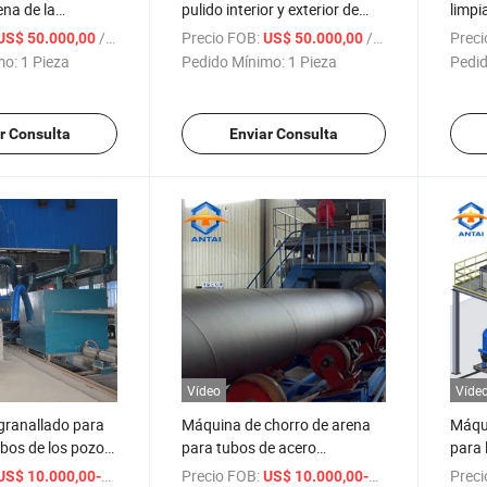
ena de la
pulido interior y exterior de
limpia
erior e interior de
tubos y tuberías de acero,
exter
/ Pieza
Precio FOB:
/ Pieza
Preci
US$ 50.000,00
US$ 50.000,00
ro
chorro de arena y chorro de
mo:
1 Pieza
Pedido Mínimo:
1 Pieza
Pedid
granalla
r Consulta
Enviar Consulta
Vídeo
Víde
granallado para
Máquina de chorro de arena
Máqui
ubos de los pozos
para tubos de acero
para 
ón de sedimentos,
proveedor y fabricantes de
exter
/ Pieza
Precio FOB:
/ Set
Preci
US$ 10.000,00-150.000,00
US$ 10.000,00-150.000,00