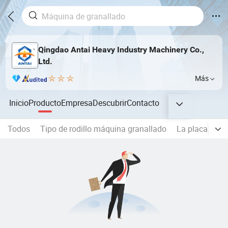
Qingdao Antai Heavy Industry Machinery Co.,
Ltd.
Más
Inicio
Producto
Empresa
Descubrir
Contacto
Todos
Tipo de rodillo máquina granallado
La placa de ac