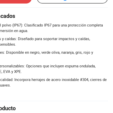
acados
al polvo (IP67): Clasificado IP67 para una protección completa
nmersión en agua.
 y caídas: Diseñado para soportar impactos y caídas,
sensibles.
s: Disponible en negro, verde oliva, naranja, gris, rojo y
ersonalizables: Opciones que incluyen espuma ondulada,
, EVA y XPE.
alidad: Incorpora herrajes de acero inoxidable #304, cierres de
suaves.
roducto