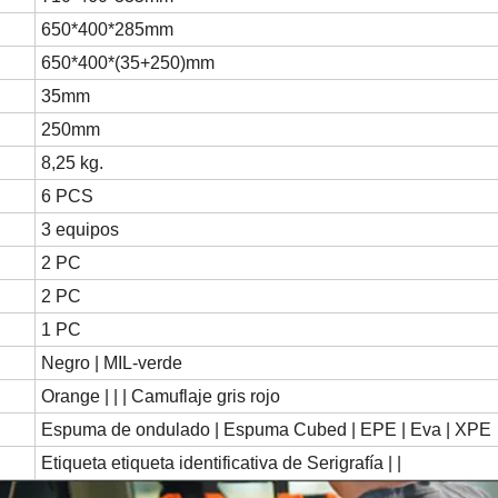
650*400*285mm
650*400*(35+250)mm
35mm
250mm
8,25 kg.
6 PCS
3 equipos
2 PC
2 PC
1 PC
Negro | MIL-verde
Orange | | | Camuflaje gris rojo
Espuma de ondulado | Espuma Cubed | EPE | Eva | XPE
Etiqueta etiqueta identificativa de Serigrafía | |