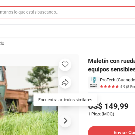
ado
ctor impermeable para equipos sensibles
Maletín con rueda
equipos sensible
ProTech (Guangdon
4.9
(8 Re
Precios
Encuentra artículos similares
US$ 149,99
1 Pieza(MOQ)
Contactar al Proveedor
Enviar Co