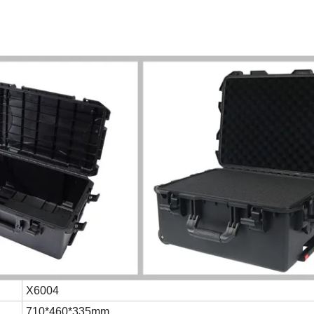
X6004
710*460*335mm