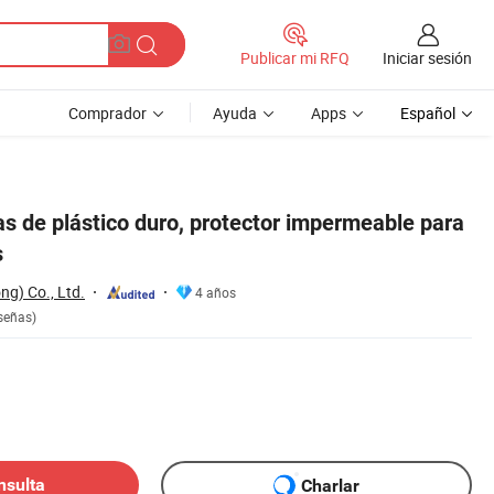
Iniciar sesión
Publicar mi RFQ
Comprador
Ayuda
Apps
Español
s de plástico duro, protector impermeable para
s
g) Co., Ltd.
4 años
señas)
nsulta
Charlar